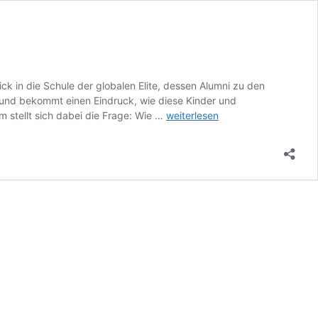
ck in die Schule der globalen Elite, dessen Alumni zu den
r und bekommt einen Eindruck, wie diese Kinder und
Fatales
m stellt sich dabei die Frage: Wie …
weiterlesen
Bildungs-
und
Zweiklassensystem