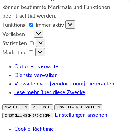
können bestimmte Merkmale und Funktionen
beeinträchtigt werden.
Funktional
Funktional
Immer aktiv
Vorlieben
Vorlieben
Statistiken
Statistiken
Marketing
Marketing
Optionen verwalten
Dienste verwalten
Verwalten von {vendor_count}-Lieferanten
Lese mehr über diese Zwecke
AKZEPTIEREN
ABLEHNEN
EINSTELLUNGEN ANSEHEN
Einstellungen ansehen
EINSTELLUNGEN SPEICHERN
Cookie-Richtlinie