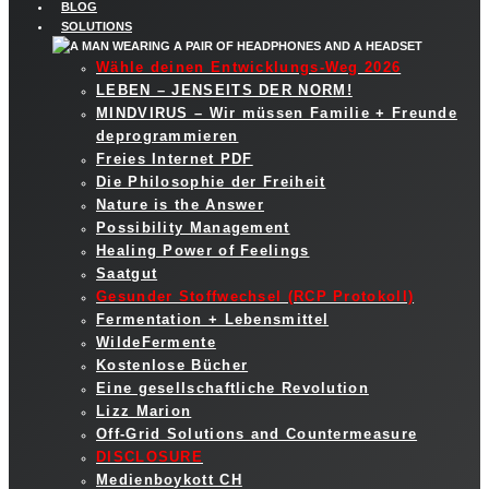
BLOG
SOLUTIONS
Wähle deinen Entwicklungs-Weg 2026
LEBEN – JENSEITS DER NORM!
MINDVIRUS – Wir müssen Familie + Freunde
deprogrammieren
Freies Internet PDF
Die Philosophie der Freiheit
Nature is the Answer
Possibility Management
Healing Power of Feelings
Saatgut
Gesunder Stoffwechsel (RCP Protokoll)
Fermentation + Lebensmittel
WildeFermente
Kostenlose Bücher
Eine gesellschaftliche Revolution
Lizz Marion
Off-Grid Solutions and Countermeasure
DISCLOSURE
Medienboykott CH