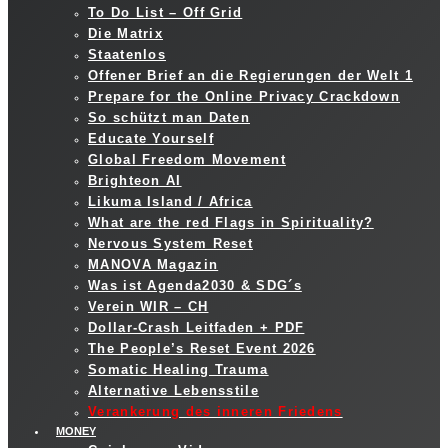
To Do List – Off Grid
Die Matrix
Staatenlos
Offener Brief an die Regierungen der Welt 1
Prepare for the Online Privacy Crackdown
So schützt man Daten
Educate Yourself
Global Freedom Movement
Brighteon AI
Likuma Island / Africa
What are the red Flags in Spirituality?
Nervous System Reset
MANOVA Magazin
Was ist Agenda2030 & SDG´s
Verein WIR – CH
Dollar-Crash Leitfaden + PDF
The People’s Reset Event 2026
Somatic Healing Trauma
Alternative Lebensstile
Verankerung des inneren Friedens
MONEY