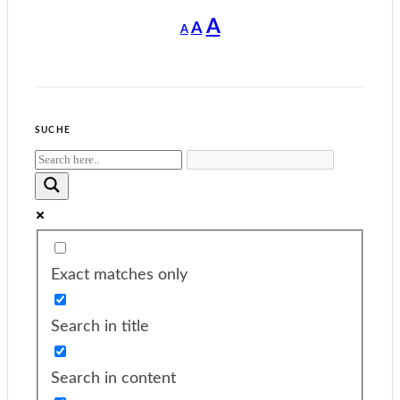
Decrease
Reset
Increase
A
A
A
font
font
size.
font
size.
size.
SUCHE
Exact matches only
Search in title
Search in content