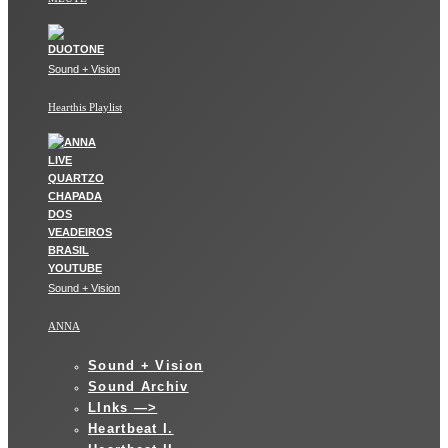
Sound + Vision
Hearthis Playlist
Sound + Vision
ANNA
Sound + Vision
Sound Archiv
LInks —>
Heartbeat I.