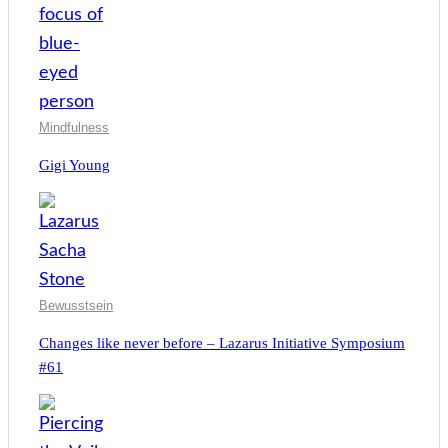
Mindfulness
Gigi Young
Bewusstsein
Changes like never before – Lazarus Initiative Symposium
#61