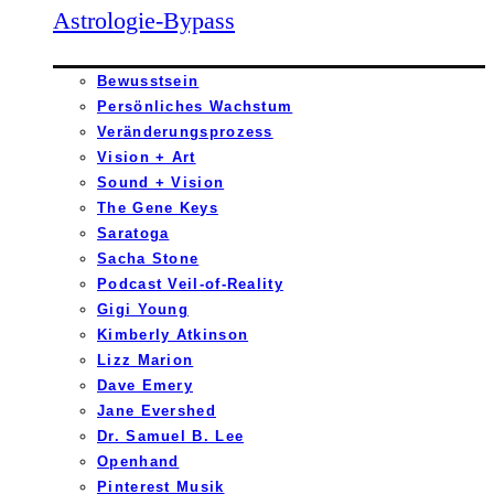
Astrologie-Bypass
Bewusstsein
Persönliches Wachstum
Veränderungsprozess
Vision + Art
Sound + Vision
The Gene Keys
Saratoga
Sacha Stone
Podcast Veil-of-Reality
Gigi Young
Kimberly Atkinson
Lizz Marion
Dave Emery
Jane Evershed
Dr. Samuel B. Lee
Openhand
Pinterest Musik