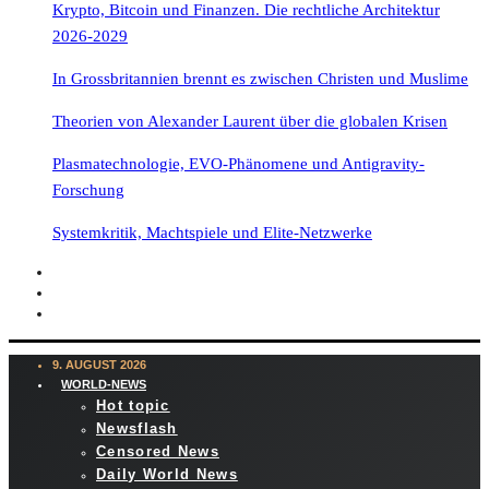
Krypto, Bitcoin und Finanzen. Die rechtliche Architektur
2026-2029
In Grossbritannien brennt es zwischen Christen und Muslime
Theorien von Alexander Laurent über die globalen Krisen
Plasmatechnologie, EVO-Phänomene und Antigravity-
Forschung
Systemkritik, Machtspiele und Elite-Netzwerke
9. AUGUST 2026
WORLD-NEWS
Hot topic
Newsflash
Censored News
Daily World News