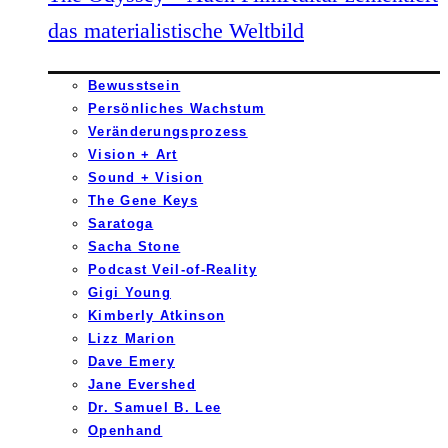
das materialistische Weltbild
Bewusstsein
Persönliches Wachstum
Veränderungsprozess
Vision + Art
Sound + Vision
The Gene Keys
Saratoga
Sacha Stone
Podcast Veil-of-Reality
Gigi Young
Kimberly Atkinson
Lizz Marion
Dave Emery
Jane Evershed
Dr. Samuel B. Lee
Openhand