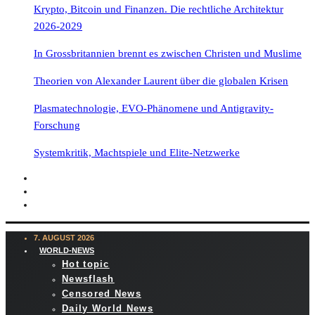
Krypto, Bitcoin und Finanzen. Die rechtliche Architektur
2026-2029
In Grossbritannien brennt es zwischen Christen und Muslime
Theorien von Alexander Laurent über die globalen Krisen
Plasmatechnologie, EVO-Phänomene und Antigravity-
Forschung
Systemkritik, Machtspiele und Elite-Netzwerke
7. AUGUST 2026
WORLD-NEWS
Hot topic
Newsflash
Censored News
Daily World News