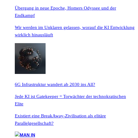
Übergang in neue Epoche, Homers Odyssee und der
Endkampf
Wir werden im Unklaren gelassen, worauf die KI Entwicklung
wirklich hinausläuft
6G Infrastruktur wandert ab 2030 ins All?
Jede KI ist Gatekeeper = Torwächter der technokratischen
Elite
Existiert eine BreakAway-Zivilisation als elitäre
Parallelgesellschaft?