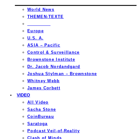
World News
THEMEN-TEXTE
_________
Europe
U.S. A.
ASIA – Pacific
Control & Surveillance
Brownstone Institute
Dr. Jacob Nordandgard
Joshua Stylman – Brownstone
Whitney Webb
James Corbett
VIDEO
All Video
Sacha Stone
CoinBureau
Saratoga
Podcast Veil-of-Reality
Clash of Minds