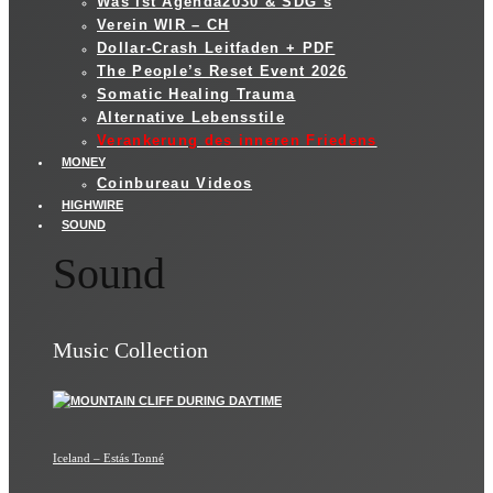
Was ist Agenda2030 & SDG´s
Verein WIR – CH
Dollar-Crash Leitfaden + PDF
The People’s Reset Event 2026
Somatic Healing Trauma
Alternative Lebensstile
Verankerung des inneren Friedens
MONEY
Coinbureau Videos
HIGHWIRE
SOUND
Sound
Music Collection
Iceland – Estás Tonné