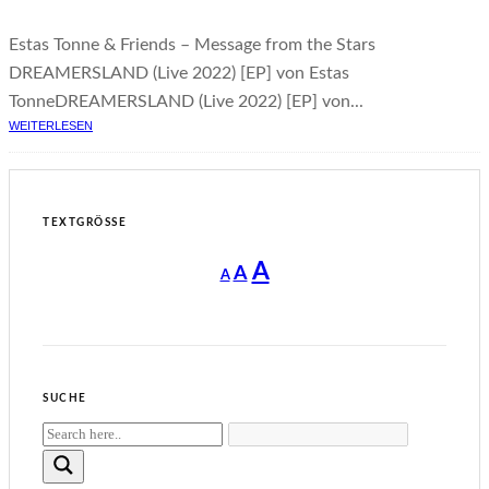
Estas Tonne & Friends – Message from the Stars
DREAMERSLAND (Live 2022) [EP] von Estas
TonneDREAMERSLAND (Live 2022) [EP] von...
WEITERLESEN
TEXTGRÖSSE
Decrease
Reset
Increase
A
A
A
font
font
size.
font
size.
size.
SUCHE