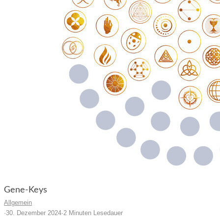
Gene-Keys
Allgemein
·
30. Dezember 2024
·
2 Minuten Lesedauer