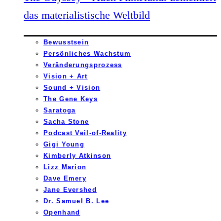
das materialistische Weltbild
Bewusstsein
Persönliches Wachstum
Veränderungsprozess
Vision + Art
Sound + Vision
The Gene Keys
Saratoga
Sacha Stone
Podcast Veil-of-Reality
Gigi Young
Kimberly Atkinson
Lizz Marion
Dave Emery
Jane Evershed
Dr. Samuel B. Lee
Openhand