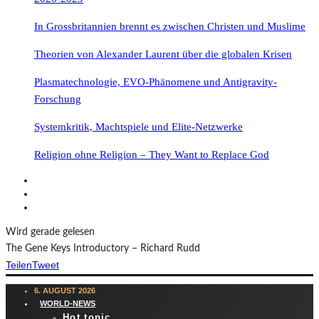
In Grossbritannien brennt es zwischen Christen und Muslime
Theorien von Alexander Laurent über die globalen Krisen
Plasmatechnologie, EVO-Phänomene und Antigravity-
Forschung
Systemkritik, Machtspiele und Elite-Netzwerke
Religion ohne Religion – They Want to Replace God
Wird gerade gelesen
The Gene Keys Introductory – Richard Rudd
Teilen
Tweet
6. AUGUST 2026
WORLD-NEWS
Hot topic