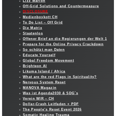
Lizz Marion
Off-Grid Solutions and Countermeasure
DISCLOSURE
Medienboykott CH
To Do List – Off Grid
Die Matrix
Staatenlos
Offener Brief an die Regierungen der Welt 1
Prepare for the Online Privacy Crackdown
So schützt man Daten
Educate Yourself
Global Freedom Movement
Brighteon AI
Likuma Island / Africa
What are the red Flags in Spirituality?
Nervous System Reset
MANOVA Magazin
Was ist Agenda2030 & SDG´s
Verein WIR – CH
Dollar-Crash Leitfaden + PDF
The People’s Reset Event 2026
Somatic Healing Trauma