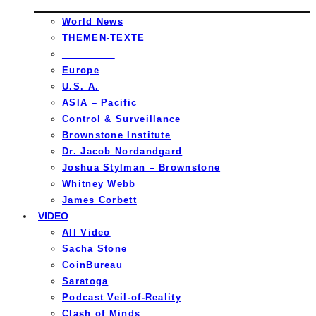
World News
THEMEN-TEXTE
_________
Europe
U.S. A.
ASIA – Pacific
Control & Surveillance
Brownstone Institute
Dr. Jacob Nordandgard
Joshua Stylman – Brownstone
Whitney Webb
James Corbett
VIDEO
All Video
Sacha Stone
CoinBureau
Saratoga
Podcast Veil-of-Reality
Clash of Minds