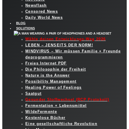
Newsflash
Censored News
Daily World News
BLOG
SOLUTIONS
Wähle deinen Entwicklungs-Weg 2026
LEBEN – JENSEITS DER NORM!
MINDVIRUS – Wir müssen Familie + Freunde
deprogrammieren
Freies Internet PDF
Die Philosophie der Freiheit
Nature is the Answer
Possibility Management
Healing Power of Feelings
Saatgut
Gesunder Stoffwechsel (RCP Protokoll)
Fermentation + Lebensmittel
WildeFermente
Kostenlose Bücher
Eine gesellschaftliche Revolution