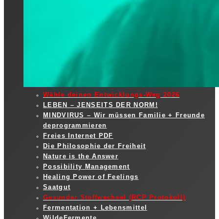
Wähle deinen Entwicklungs-Weg 2026
LEBEN – JENSEITS DER NORM!
MINDVIRUS – Wir müssen Familie + Freunde
deprogrammieren
Freies Internet PDF
Die Philosophie der Freiheit
Nature is the Answer
Possibility Management
Healing Power of Feelings
Saatgut
Gesunder Stoffwechsel (RCP Protokoll)
Fermentation + Lebensmittel
WildeFermente