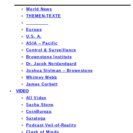
World News
THEMEN-TEXTE
_________
Europe
U.S. A.
ASIA – Pacific
Control & Surveillance
Brownstone Institute
Dr. Jacob Nordandgard
Joshua Stylman – Brownstone
Whitney Webb
James Corbett
VIDEO
All Video
Sacha Stone
CoinBureau
Saratoga
Podcast Veil-of-Reality
Clash of Minds