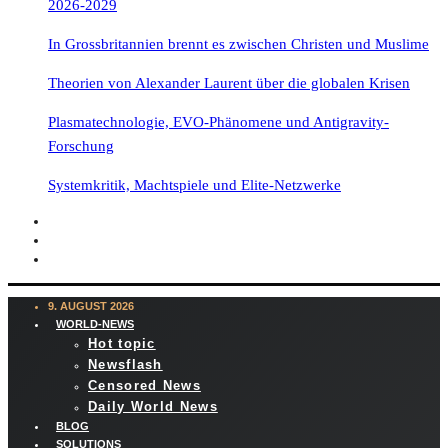
2026-2029
In Grossbritannien brennt es zwischen Christen und Muslime
Theorien von Alexander Laurent über die globalen Krisen
Plasmatechnologie, EVO-Phänomene und Antigravity-
Forschung
Systemkritik, Machtspiele und Elite-Netzwerke
9. AUGUST 2026
WORLD-NEWS
Hot topic
Newsflash
Censored News
Daily World News
BLOG
SOLUTIONS