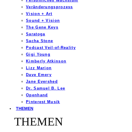
Persönliches Wachstum
Veränderungsprozess
Vision + Art
Sound + Vision
The Gene Keys
Saratoga
Sacha Stone
Podcast Veil-of-Reality
Gigi Young
Kimberly Atkinson
Lizz Marion
Dave Emery
Jane Evershed
Dr. Samuel B. Lee
Openhand
Pinterest Musik
THEMEN
THEMEN