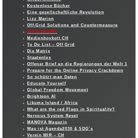
Kostenlose Bücher
Eine gesellschaftliche Revolution
Lizz Marion
Off-Grid Solutions and Countermeasure
DISCLOSURE
Medienboykott CH
To Do List – Off Grid
Die Matrix
Staatenlos
Offener Brief an die Regierungen der Welt 1
Prepare for the Online Privacy Crackdown
So schützt man Daten
Educate Yourself
Global Freedom Movement
Brighteon AI
Likuma Island / Africa
What are the red Flags in Spirituality?
Nervous System Reset
MANOVA Magazin
Was ist Agenda2030 & SDG´s
Verein WIR – CH