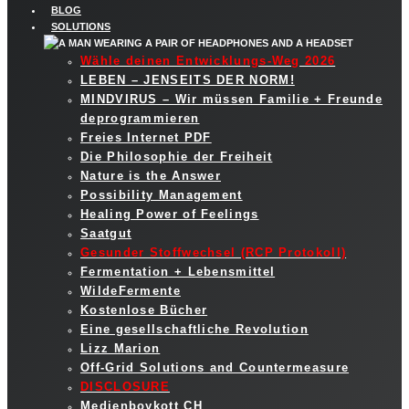
BLOG
SOLUTIONS
Wähle deinen Entwicklungs-Weg 2026
LEBEN – JENSEITS DER NORM!
MINDVIRUS – Wir müssen Familie + Freunde
deprogrammieren
Freies Internet PDF
Die Philosophie der Freiheit
Nature is the Answer
Possibility Management
Healing Power of Feelings
Saatgut
Gesunder Stoffwechsel (RCP Protokoll)
Fermentation + Lebensmittel
WildeFermente
Kostenlose Bücher
Eine gesellschaftliche Revolution
Lizz Marion
Off-Grid Solutions and Countermeasure
DISCLOSURE
Medienboykott CH