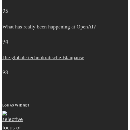
95
What has really been happening at OpenAI?
94
Die globale technokratische Blaupause
93
LOHAS WIDGET