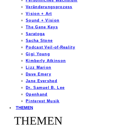
Persönliches Wachstum
Veränderungsprozess
Vision + Art
Sound + Vision
The Gene Keys
Saratoga
Sacha Stone
Podcast Veil-of-Reality
Gigi Young
Kimberly Atkinson
Lizz Marion
Dave Emery
Jane Evershed
Dr. Samuel B. Lee
Openhand
Pinterest Musik
THEMEN
THEMEN