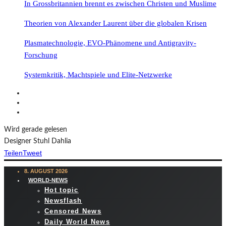
In Grossbritannien brennt es zwischen Christen und Muslime
Theorien von Alexander Laurent über die globalen Krisen
Plasmatechnologie, EVO-Phänomene und Antigravity-
Forschung
Systemkritik, Machtspiele und Elite-Netzwerke
Wird gerade gelesen
Designer Stuhl Dahlia
Teilen
Tweet
8. AUGUST 2026
WORLD-NEWS
Hot topic
Newsflash
Censored News
Daily World News