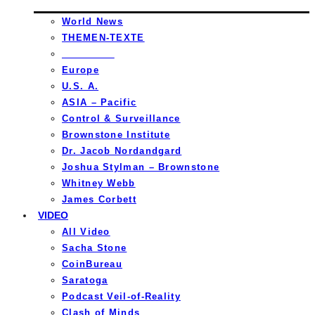
World News
THEMEN-TEXTE
_________
Europe
U.S. A.
ASIA – Pacific
Control & Surveillance
Brownstone Institute
Dr. Jacob Nordandgard
Joshua Stylman – Brownstone
Whitney Webb
James Corbett
VIDEO
All Video
Sacha Stone
CoinBureau
Saratoga
Podcast Veil-of-Reality
Clash of Minds