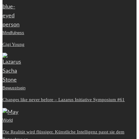
Mindfulness
Gigi Young
Bewusstsein
Changes like never before – Lazarus Initiative Symposium #61
World
Die Realität wird flüssiger. Künstliche Intelligenz passt sie dem