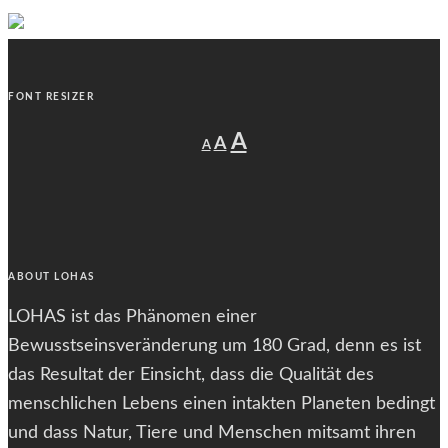
FONT RESIZER
Decrease
Reset
Increase
A
A
A
font
font
size.
font
size.
size.
ABOUT LOHAS
LOHAS ist das Phänomen einer
Bewusstseinsveränderung um 180 Grad, denn es ist
das Resultat der Einsicht, dass die Qualität des
menschlichen Lebens einen intakten Planeten bedingt
und dass Natur, Tiere und Menschen mitsamt ihren