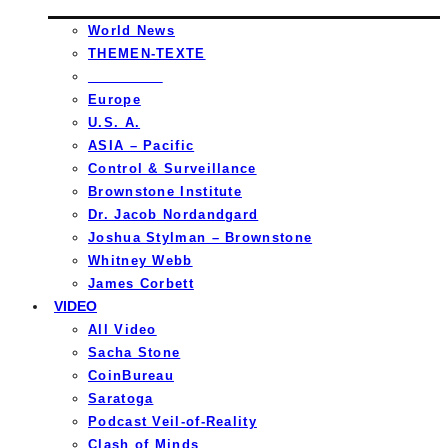
World News
THEMEN-TEXTE
_________
Europe
U.S. A.
ASIA – Pacific
Control & Surveillance
Brownstone Institute
Dr. Jacob Nordandgard
Joshua Stylman – Brownstone
Whitney Webb
James Corbett
VIDEO
All Video
Sacha Stone
CoinBureau
Saratoga
Podcast Veil-of-Reality
Clash of Minds