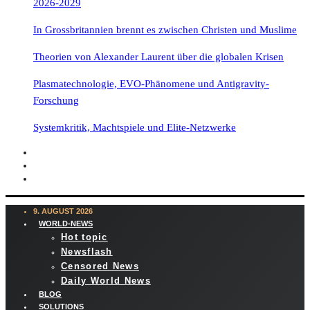
2026-2029
In Grossbritannien brennt es zwischen Christen und Muslime
Theorien von Alexander Laurent über die globalen Krisen
Plasmatechnologie, EVO-Phänomene und Antigravity-
Forschung
Systemkritik, Machtspiele und Elite-Netzwerke
9. AUGUST 2026
WORLD-NEWS
Hot topic
Newsflash
Censored News
Daily World News
BLOG
SOLUTIONS