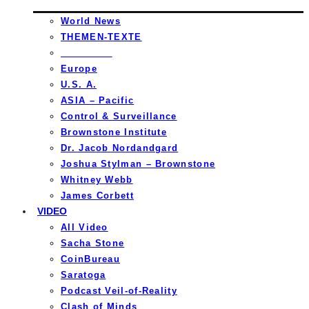
World News
THEMEN-TEXTE
_________
Europe
U.S. A.
ASIA – Pacific
Control & Surveillance
Brownstone Institute
Dr. Jacob Nordandgard
Joshua Stylman – Brownstone
Whitney Webb
James Corbett
VIDEO
All Video
Sacha Stone
CoinBureau
Saratoga
Podcast Veil-of-Reality
Clash of Minds