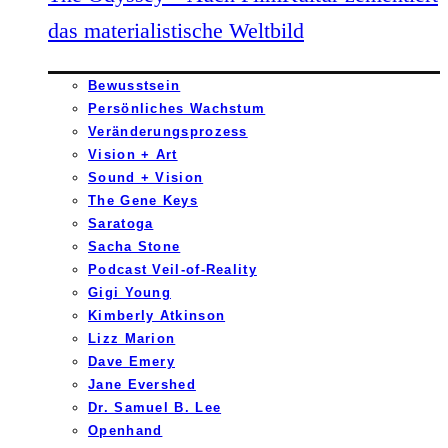
das materialistische Weltbild
Bewusstsein
Persönliches Wachstum
Veränderungsprozess
Vision + Art
Sound + Vision
The Gene Keys
Saratoga
Sacha Stone
Podcast Veil-of-Reality
Gigi Young
Kimberly Atkinson
Lizz Marion
Dave Emery
Jane Evershed
Dr. Samuel B. Lee
Openhand