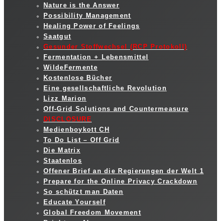
Nature is the Answer
Possibility Management
Healing Power of Feelings
Saatgut
Gesunder Stoffwechsel (RCP Protokoll)
Fermentation + Lebensmittel
WildeFermente
Kostenlose Bücher
Eine gesellschaftliche Revolution
Lizz Marion
Off-Grid Solutions and Countermeasure
DISCLOSURE
Medienboykott CH
To Do List – Off Grid
Die Matrix
Staatenlos
Offener Brief an die Regierungen der Welt 1
Prepare for the Online Privacy Crackdown
So schützt man Daten
Educate Yourself
Global Freedom Movement