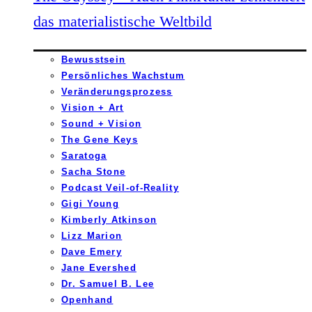
das materialistische Weltbild
Bewusstsein
Persönliches Wachstum
Veränderungsprozess
Vision + Art
Sound + Vision
The Gene Keys
Saratoga
Sacha Stone
Podcast Veil-of-Reality
Gigi Young
Kimberly Atkinson
Lizz Marion
Dave Emery
Jane Evershed
Dr. Samuel B. Lee
Openhand