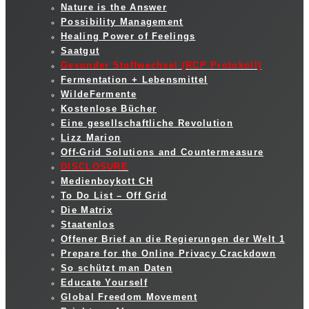
Nature is the Answer
Possibility Management
Healing Power of Feelings
Saatgut
Gesunder Stoffwechsel (RCP Protokoll)
Fermentation + Lebensmittel
WildeFermente
Kostenlose Bücher
Eine gesellschaftliche Revolution
Lizz Marion
Off-Grid Solutions and Countermeasure
DISCLOSURE
Medienboykott CH
To Do List – Off Grid
Die Matrix
Staatenlos
Offener Brief an die Regierungen der Welt 1
Prepare for the Online Privacy Crackdown
So schützt man Daten
Educate Yourself
Global Freedom Movement