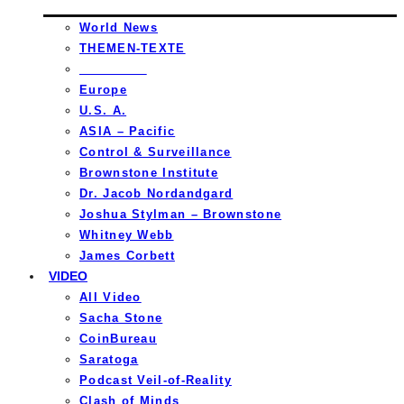
World News
THEMEN-TEXTE
_________
Europe
U.S. A.
ASIA – Pacific
Control & Surveillance
Brownstone Institute
Dr. Jacob Nordandgard
Joshua Stylman – Brownstone
Whitney Webb
James Corbett
VIDEO
All Video
Sacha Stone
CoinBureau
Saratoga
Podcast Veil-of-Reality
Clash of Minds