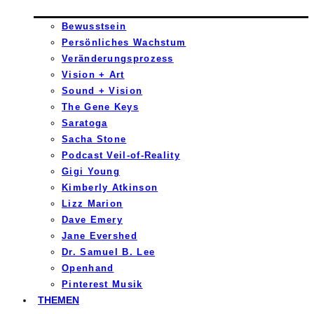
Bewusstsein
Persönliches Wachstum
Veränderungsprozess
Vision + Art
Sound + Vision
The Gene Keys
Saratoga
Sacha Stone
Podcast Veil-of-Reality
Gigi Young
Kimberly Atkinson
Lizz Marion
Dave Emery
Jane Evershed
Dr. Samuel B. Lee
Openhand
Pinterest Musik
THEMEN