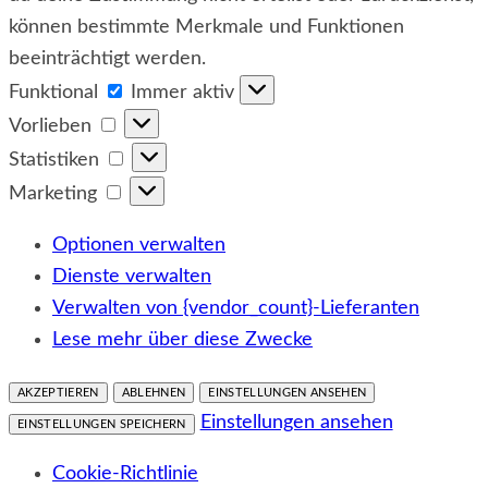
können bestimmte Merkmale und Funktionen
beeinträchtigt werden.
Funktional
Funktional
Immer aktiv
Vorlieben
Vorlieben
Statistiken
Statistiken
Marketing
Marketing
Optionen verwalten
Dienste verwalten
Verwalten von {vendor_count}-Lieferanten
Lese mehr über diese Zwecke
AKZEPTIEREN
ABLEHNEN
EINSTELLUNGEN ANSEHEN
Einstellungen ansehen
EINSTELLUNGEN SPEICHERN
Cookie-Richtlinie