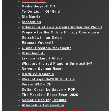
DISCLOSURE
Medienboykott CH
To Do List – Off Grid
Die Matrix
Staatenlos
Offener Brief an die Regierungen der Welt 1
Prepare for the Online Privacy Crackdown
So schützt man Daten
Educate Yourself
Global Freedom Movement
Brighteon AI
Likuma Island / Africa
What are the red Flags in Spirituality?
Nervous System Reset
MANOVA Magazin
Was ist Agenda2030 & SDG´s
Verein WIR – CH
Dollar-Crash Leitfaden + PDF
The People’s Reset Event 2026
Somatic Healing Trauma
Alternative Lebensstile
Verankerung des inneren Friedens