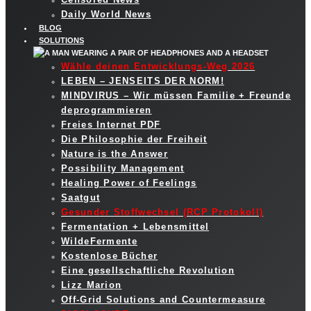
Daily World News
BLOG
SOLUTIONS
Wähle deinen Entwicklungs-Weg 2026
LEBEN – JENSEITS DER NORM!
MINDVIRUS – Wir müssen Familie + Freunde
deprogrammieren
Freies Internet PDF
Die Philosophie der Freiheit
Nature is the Answer
Possibility Management
Healing Power of Feelings
Saatgut
Gesunder Stoffwechsel (RCP Protokoll)
Fermentation + Lebensmittel
WildeFermente
Kostenlose Bücher
Eine gesellschaftliche Revolution
Lizz Marion
Off-Grid Solutions and Countermeasure