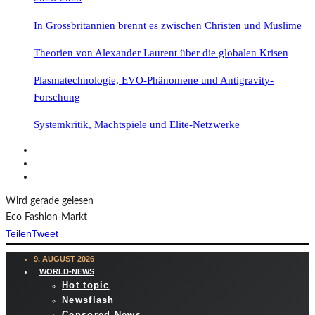
In Grossbritannien brennt es zwischen Christen und Muslime
Theorien von Alexander Laurent über die globalen Krisen
Plasmatechnologie, EVO-Phänomene und Antigravity-
Forschung
Systemkritik, Machtspiele und Elite-Netzwerke
Wird gerade gelesen
Eco Fashion-Markt
Teilen
Tweet
9. AUGUST 2026
WORLD-NEWS
Hot topic
Newsflash
Censored News