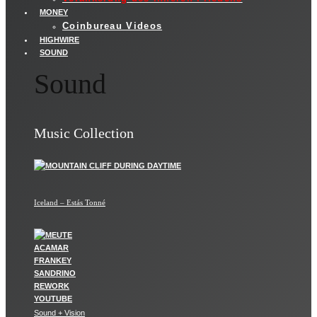
MONEY
Coinbureau Videos
HIGHWIRE
SOUND
Sound
Music Collection
Iceland – Estás Tonné
Sound + Vision