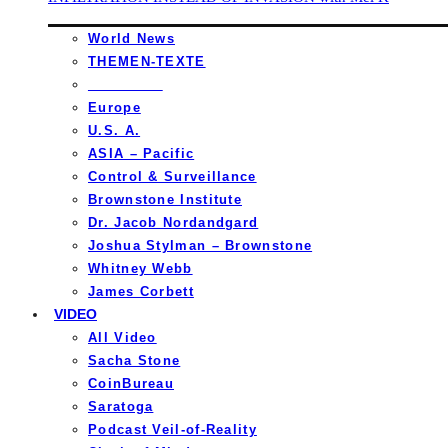
World News
THEMEN-TEXTE
_________
Europe
U.S. A.
ASIA – Pacific
Control & Surveillance
Brownstone Institute
Dr. Jacob Nordandgard
Joshua Stylman – Brownstone
Whitney Webb
James Corbett
VIDEO
All Video
Sacha Stone
CoinBureau
Saratoga
Podcast Veil-of-Reality