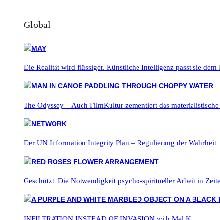
Global
Die Realität wird flüssiger. Künstliche Intelligenz passt sie dem
The Odyssey – Auch FilmKultur zementiert das materialistische
Der UN Information Integrity Plan – Regulierung der Wahrheit
Geschützt: Die Notwendigkeit psycho-spiritueller Arbeit in Zei
INFILTRATION INSTEAD OF INVASION with Mel K