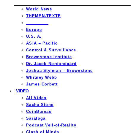
World News
THEMEN-TEXTE
_________
Europe
U.S. A.
ASIA – Pacific
Control & Surveillance
Brownstone Institute
Dr. Jacob Nordandgard
Joshua Stylman – Brownstone
Whitney Webb
James Corbett
VIDEO
All Video
Sacha Stone
CoinBureau
Saratoga
Podcast Veil-of-Reality
Clash of Minds