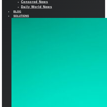
Censored News
Daily World News
BLOG
SOLUTIONS