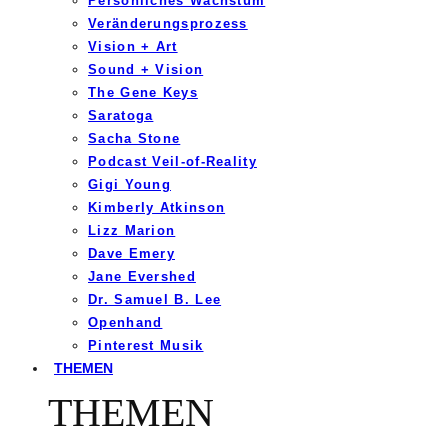
Persönliches Wachstum
Veränderungsprozess
Vision + Art
Sound + Vision
The Gene Keys
Saratoga
Sacha Stone
Podcast Veil-of-Reality
Gigi Young
Kimberly Atkinson
Lizz Marion
Dave Emery
Jane Evershed
Dr. Samuel B. Lee
Openhand
Pinterest Musik
THEMEN
THEMEN