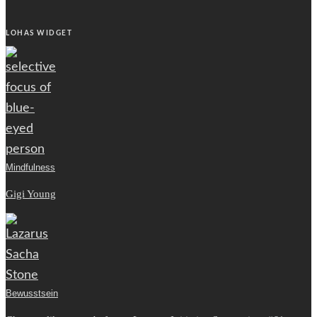
LOHAS WIDGET
Mindfulness
Gigi Young
Bewusstsein