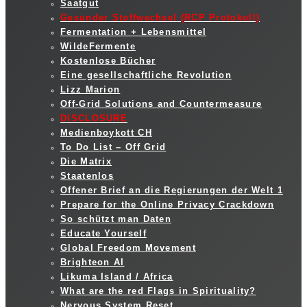
Saatgut
Gesunder Stoffwechsel (RCP Protokoll)
Fermentation + Lebensmittel
WildeFermente
Kostenlose Bücher
Eine gesellschaftliche Revolution
Lizz Marion
Off-Grid Solutions and Countermeasure
DISCLOSURE
Medienboykott CH
To Do List – Off Grid
Die Matrix
Staatenlos
Offener Brief an die Regierungen der Welt 1
Prepare for the Online Privacy Crackdown
So schützt man Daten
Educate Yourself
Global Freedom Movement
Brighteon AI
Likuma Island / Africa
What are the red Flags in Spirituality?
Nervous System Reset