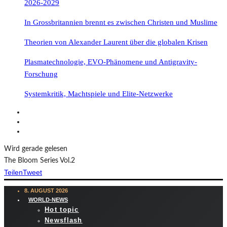
2026-2029
In Grossbritannien brennt es zwischen Christen und Muslime
Theorien von Alexander Laurent über die globalen Krisen
Plasmatechnologie, EVO-Phänomene und Antigravity-
Forschung
Systemkritik, Machtspiele und Elite-Netzwerke
Wird gerade gelesen
The Bloom Series Vol.2
Teilen
Tweet
8. AUGUST 2026
WORLD-NEWS
Hot topic
Newsflash