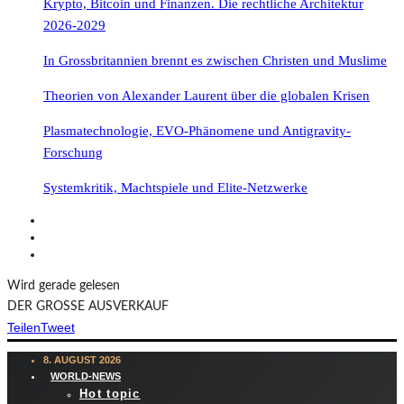
Krypto, Bitcoin und Finanzen. Die rechtliche Architektur
2026-2029
In Grossbritannien brennt es zwischen Christen und Muslime
Theorien von Alexander Laurent über die globalen Krisen
Plasmatechnologie, EVO-Phänomene und Antigravity-
Forschung
Systemkritik, Machtspiele und Elite-Netzwerke
Wird gerade gelesen
DER GROSSE AUSVERKAUF
Teilen
Tweet
8. AUGUST 2026
WORLD-NEWS
Hot topic