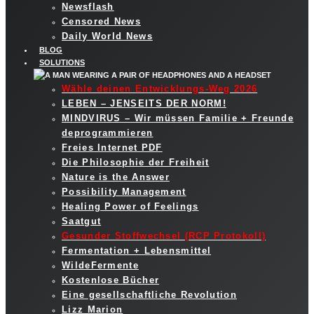
Newsflash
Censored News
Daily World News
BLOG
SOLUTIONS
Wähle deinen Entwicklungs-Weg 2026
LEBEN – JENSEITS DER NORM!
MINDVIRUS – Wir müssen Familie + Freunde
deprogrammieren
Freies Internet PDF
Die Philosophie der Freiheit
Nature is the Answer
Possibility Management
Healing Power of Feelings
Saatgut
Gesunder Stoffwechsel (RCP Protokoll)
Fermentation + Lebensmittel
WildeFermente
Kostenlose Bücher
Eine gesellschaftliche Revolution
Lizz Marion