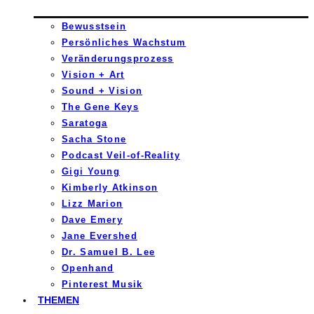
Bewusstsein
Persönliches Wachstum
Veränderungsprozess
Vision + Art
Sound + Vision
The Gene Keys
Saratoga
Sacha Stone
Podcast Veil-of-Reality
Gigi Young
Kimberly Atkinson
Lizz Marion
Dave Emery
Jane Evershed
Dr. Samuel B. Lee
Openhand
Pinterest Musik
THEMEN