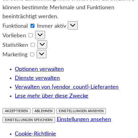
können bestimmte Merkmale und Funktionen
beeinträchtigt werden.
Funktional
Funktional
Immer aktiv
Vorlieben
Vorlieben
Statistiken
Statistiken
Marketing
Marketing
Optionen verwalten
Dienste verwalten
Verwalten von {vendor_count}-Lieferanten
Lese mehr über diese Zwecke
AKZEPTIEREN
ABLEHNEN
EINSTELLUNGEN ANSEHEN
Einstellungen ansehen
EINSTELLUNGEN SPEICHERN
Cookie-Richtlinie