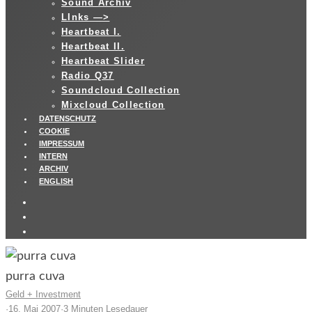
Sound Archiv
LInks —>
Heartbeat I.
Heartbeat II.
Heartbeat Slider
Radio Q37
Soundcloud Collection
Mixcloud Collection
DATENSCHUTZ
COOKIE
IMPRESSUM
INTERN
ARCHIV
ENGLISH
purra cuva
Geld + Investment
·
16. Mai 2007
·
3 Minuten Lesedauer