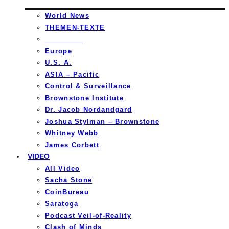
World News
THEMEN-TEXTE
_________
Europe
U.S. A.
ASIA – Pacific
Control & Surveillance
Brownstone Institute
Dr. Jacob Nordandgard
Joshua Stylman – Brownstone
Whitney Webb
James Corbett
VIDEO
All Video
Sacha Stone
CoinBureau
Saratoga
Podcast Veil-of-Reality
Clash of Minds