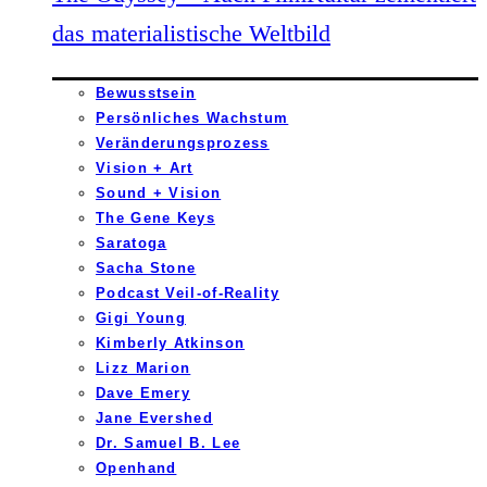
das materialistische Weltbild
Bewusstsein
Persönliches Wachstum
Veränderungsprozess
Vision + Art
Sound + Vision
The Gene Keys
Saratoga
Sacha Stone
Podcast Veil-of-Reality
Gigi Young
Kimberly Atkinson
Lizz Marion
Dave Emery
Jane Evershed
Dr. Samuel B. Lee
Openhand