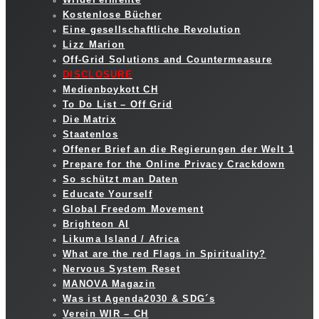
Kostenlose Bücher
Eine gesellschaftliche Revolution
Lizz Marion
Off-Grid Solutions and Countermeasure
DISCLOSURE
Medienboykott CH
To Do List – Off Grid
Die Matrix
Staatenlos
Offener Brief an die Regierungen der Welt 1
Prepare for the Online Privacy Crackdown
So schützt man Daten
Educate Yourself
Global Freedom Movement
Brighteon AI
Likuma Island / Africa
What are the red Flags in Spirituality?
Nervous System Reset
MANOVA Magazin
Was ist Agenda2030 & SDG´s
Verein WIR – CH