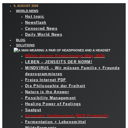
6. AUGUST 2026
WORLD-NEWS
Hot topic
Newsflash
Censored News
Daily World News
BLOG
SOLUTIONS
Wähle deinen Entwicklungs-Weg 2026
LEBEN – JENSEITS DER NORM!
MINDVIRUS – Wir müssen Familie + Freunde
deprogrammieren
Freies Internet PDF
Die Philosophie der Freiheit
Nature is the Answer
Possibility Management
Healing Power of Feelings
Saatgut
Gesunder Stoffwechsel (RCP Protokoll)
Fermentation + Lebensmittel
WildeFermente