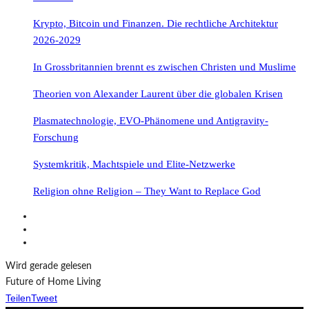
Krypto, Bitcoin und Finanzen. Die rechtliche Architektur
2026-2029
In Grossbritannien brennt es zwischen Christen und Muslime
Theorien von Alexander Laurent über die globalen Krisen
Plasmatechnologie, EVO-Phänomene und Antigravity-
Forschung
Systemkritik, Machtspiele und Elite-Netzwerke
Religion ohne Religion – They Want to Replace God
Wird gerade gelesen
Future of Home Living
Teilen
Tweet