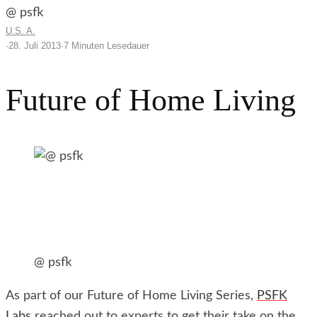
@ psfk
U.S. A.
·
28. Juli 2013
·
7 Minuten Lesedauer
Future of Home Living
@ psfk
As part of our Future of Home Living Series,
PSFK
Labs
reached out to experts to get their take on the