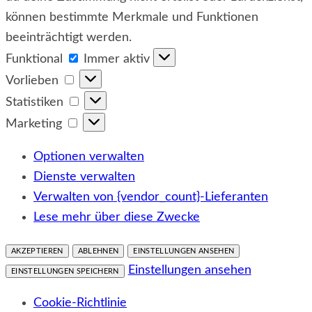
können bestimmte Merkmale und Funktionen
beeinträchtigt werden.
Funktional
Funktional
Immer aktiv
Vorlieben
Vorlieben
Statistiken
Statistiken
Marketing
Marketing
Optionen verwalten
Dienste verwalten
Verwalten von {vendor_count}-Lieferanten
Lese mehr über diese Zwecke
AKZEPTIEREN
ABLEHNEN
EINSTELLUNGEN ANSEHEN
Einstellungen ansehen
EINSTELLUNGEN SPEICHERN
Cookie-Richtlinie