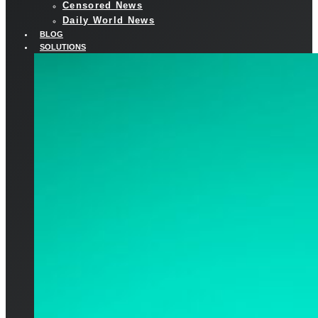
Censored News
Daily World News
BLOG
SOLUTIONS