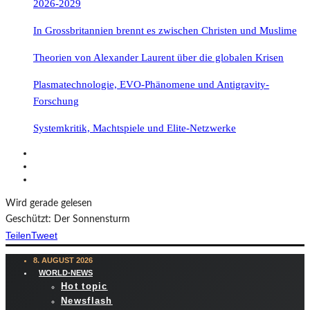
2026-2029
In Grossbritannien brennt es zwischen Christen und Muslime
Theorien von Alexander Laurent über die globalen Krisen
Plasmatechnologie, EVO-Phänomene und Antigravity-
Forschung
Systemkritik, Machtspiele und Elite-Netzwerke
Wird gerade gelesen
Geschützt: Der Sonnensturm
Teilen
Tweet
8. AUGUST 2026
WORLD-NEWS
Hot topic
Newsflash