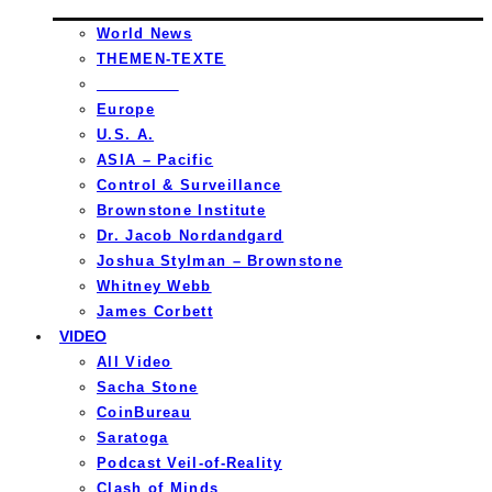
World News
THEMEN-TEXTE
_________
Europe
U.S. A.
ASIA – Pacific
Control & Surveillance
Brownstone Institute
Dr. Jacob Nordandgard
Joshua Stylman – Brownstone
Whitney Webb
James Corbett
VIDEO
All Video
Sacha Stone
CoinBureau
Saratoga
Podcast Veil-of-Reality
Clash of Minds