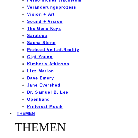
Persönliches Wachstum
Veränderungsprozess
Vision + Art
Sound + Vision
The Gene Keys
Saratoga
Sacha Stone
Podcast Veil-of-Reality
Gigi Young
Kimberly Atkinson
Lizz Marion
Dave Emery
Jane Evershed
Dr. Samuel B. Lee
Openhand
Pinterest Musik
THEMEN
THEMEN