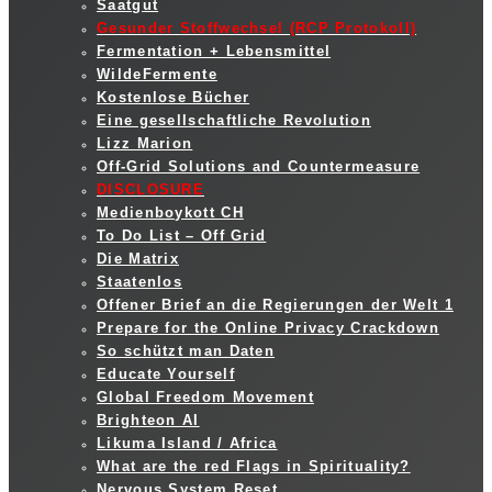
Saatgut
Gesunder Stoffwechsel (RCP Protokoll)
Fermentation + Lebensmittel
WildeFermente
Kostenlose Bücher
Eine gesellschaftliche Revolution
Lizz Marion
Off-Grid Solutions and Countermeasure
DISCLOSURE
Medienboykott CH
To Do List – Off Grid
Die Matrix
Staatenlos
Offener Brief an die Regierungen der Welt 1
Prepare for the Online Privacy Crackdown
So schützt man Daten
Educate Yourself
Global Freedom Movement
Brighteon AI
Likuma Island / Africa
What are the red Flags in Spirituality?
Nervous System Reset