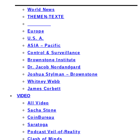
World News
THEMEN-TEXTE
_________
Europe
U.S. A.
ASIA – Pacific
Control & Surveillance
Brownstone Institute
Dr. Jacob Nordandgard
Joshua Stylman – Brownstone
Whitney Webb
James Corbett
VIDEO
All Video
Sacha Stone
CoinBureau
Saratoga
Podcast Veil-of-Reality
Clash of Minds