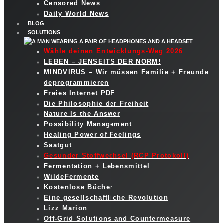
Censored News
Daily World News
BLOG
SOLUTIONS
Wähle deinen Entwicklungs-Weg 2026
LEBEN – JENSEITS DER NORM!
MINDVIRUS – Wir müssen Familie + Freunde
deprogrammieren
Freies Internet PDF
Die Philosophie der Freiheit
Nature is the Answer
Possibility Management
Healing Power of Feelings
Saatgut
Gesunder Stoffwechsel (RCP Protokoll)
Fermentation + Lebensmittel
WildeFermente
Kostenlose Bücher
Eine gesellschaftliche Revolution
Lizz Marion
Off-Grid Solutions and Countermeasure