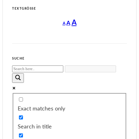
TEXTGRÖSSE
Decrease
Reset
Increase
A
A
A
font
font
size.
font
size.
size.
SUCHE
Exact matches only
Search in title