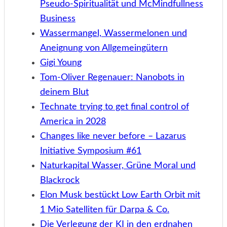
Pseudo-Spiritualität und McMindfullness
Business
Wassermangel, Wassermelonen und
Aneignung von Allgemeingütern
Gigi Young
Tom-Oliver Regenauer: Nanobots in
deinem Blut
Technate trying to get final control of
America in 2028
Changes like never before – Lazarus
Initiative Symposium #61
Naturkapital Wasser, Grüne Moral und
Blackrock
Elon Musk bestückt Low Earth Orbit mit
1 Mio Satelliten für Darpa & Co.
Die Verlegung der KI in den erdnahen