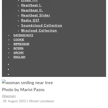
LInks —>
Heartbeat I.
Heartbeat II.
Heartbeat Slider
Radio Q37
Soundcloud Collection
Mixcloud Collection
DATENSCHUTZ
COOKIE
IMPRESSUM
INTERN
ARCHIV
ENGLISH
Photo by Marivi Pazos
Allgemein
·
28. August 2023
·
1 Minute Lesedauer