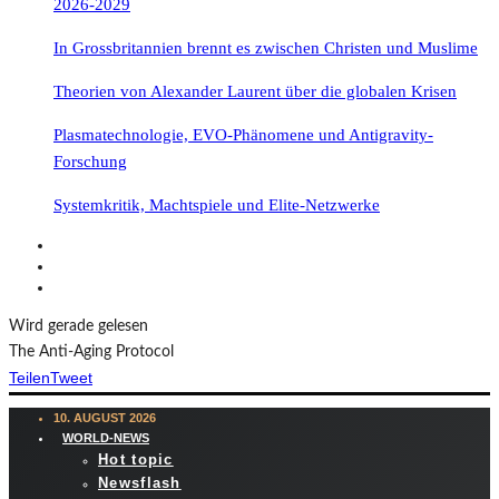
2026-2029
In Grossbritannien brennt es zwischen Christen und Muslime
Theorien von Alexander Laurent über die globalen Krisen
Plasmatechnologie, EVO-Phänomene und Antigravity-
Forschung
Systemkritik, Machtspiele und Elite-Netzwerke
Wird gerade gelesen
The Anti-Aging Protocol
Teilen
Tweet
10. AUGUST 2026
WORLD-NEWS
Hot topic
Newsflash