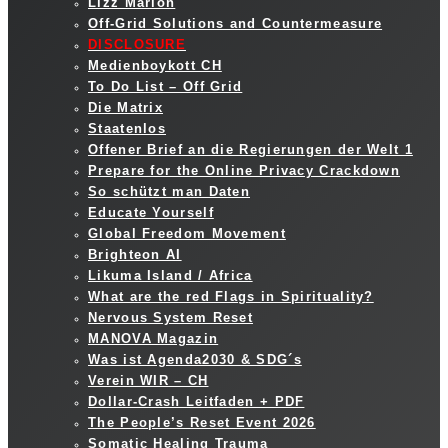
Lizz Marion
Off-Grid Solutions and Countermeasure
DISCLOSURE
Medienboykott CH
To Do List – Off Grid
Die Matrix
Staatenlos
Offener Brief an die Regierungen der Welt 1
Prepare for the Online Privacy Crackdown
So schützt man Daten
Educate Yourself
Global Freedom Movement
Brighteon AI
Likuma Island / Africa
What are the red Flags in Spirituality?
Nervous System Reset
MANOVA Magazin
Was ist Agenda2030 & SDG´s
Verein WIR – CH
Dollar-Crash Leitfaden + PDF
The People’s Reset Event 2026
Somatic Healing Trauma