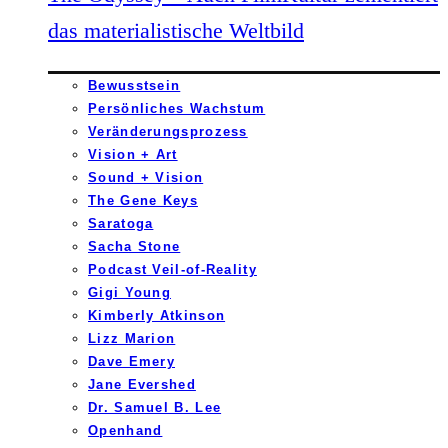
das materialistische Weltbild
Bewusstsein
Persönliches Wachstum
Veränderungsprozess
Vision + Art
Sound + Vision
The Gene Keys
Saratoga
Sacha Stone
Podcast Veil-of-Reality
Gigi Young
Kimberly Atkinson
Lizz Marion
Dave Emery
Jane Evershed
Dr. Samuel B. Lee
Openhand