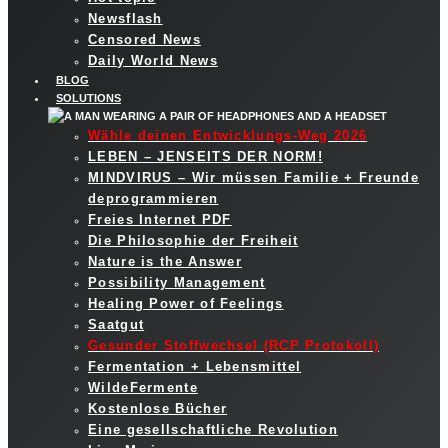
Newsflash
Censored News
Daily World News
BLOG
SOLUTIONS
Wähle deinen Entwicklungs-Weg 2026
LEBEN – JENSEITS DER NORM!
MINDVIRUS – Wir müssen Familie + Freunde
deprogrammieren
Freies Internet PDF
Die Philosophie der Freiheit
Nature is the Answer
Possibility Management
Healing Power of Feelings
Saatgut
Gesunder Stoffwechsel (RCP Protokoll)
Fermentation + Lebensmittel
WildeFermente
Kostenlose Bücher
Eine gesellschaftliche Revolution