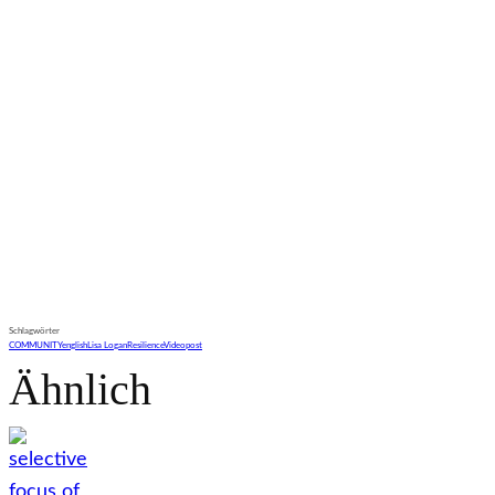
Schlagwörter
COMMUNITY
english
Lisa Logan
Resilience
Videopost
Ähnlich