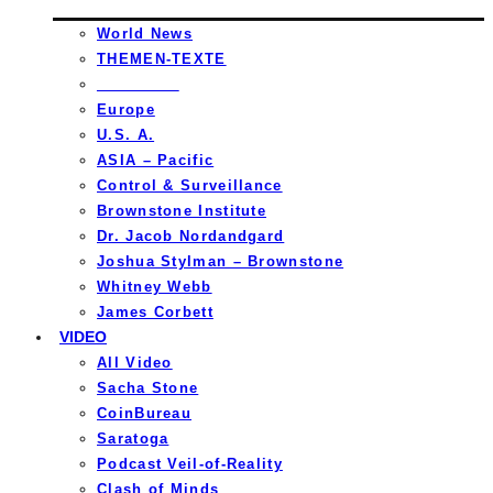
World News
THEMEN-TEXTE
_________
Europe
U.S. A.
ASIA – Pacific
Control & Surveillance
Brownstone Institute
Dr. Jacob Nordandgard
Joshua Stylman – Brownstone
Whitney Webb
James Corbett
VIDEO
All Video
Sacha Stone
CoinBureau
Saratoga
Podcast Veil-of-Reality
Clash of Minds