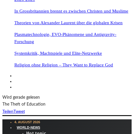
In Grossbritannien brennt es zwischen Christen und Muslime
Theorien von Alexander Laurent über die globalen Krisen
Plasmatechnologie, EVO-Phänomene und Antigravity-
Forschung
Systemkritik, Machtspiele und Elite-Netzwerke
Religion ohne Religion – They Want to Replace God
Wird gerade gelesen
The Theft of Education
Teilen
Tweet
4. AUGUST 2026
WORLD-NEWS
Hot topic