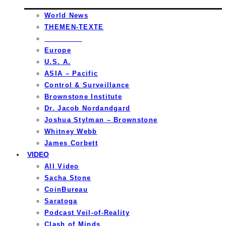
World News
THEMEN-TEXTE
_________
Europe
U.S. A.
ASIA – Pacific
Control & Surveillance
Brownstone Institute
Dr. Jacob Nordandgard
Joshua Stylman – Brownstone
Whitney Webb
James Corbett
VIDEO
All Video
Sacha Stone
CoinBureau
Saratoga
Podcast Veil-of-Reality
Clash of Minds