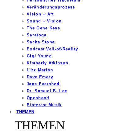
Persönliches Wachstum
Veränderungsprozess
Vision + Art
Sound + Vision
The Gene Keys
Saratoga
Sacha Stone
Podcast Veil-of-Reality
Gigi Young
Kimberly Atkinson
Lizz Marion
Dave Emery
Jane Evershed
Dr. Samuel B. Lee
Openhand
Pinterest Musik
THEMEN
THEMEN