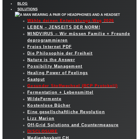
BLOG
SOLUTIONS
Wähle deinen Entwicklungs-Weg 2026
LEBEN – JENSEITS DER NORM!
MINDVIRUS – Wir müssen Familie + Freunde
deprogrammieren
Freies Internet PDF
Die Philosophie der Freiheit
Nature is the Answer
Possibility Management
Healing Power of Feelings
Saatgut
Gesunder Stoffwechsel (RCP Protokoll)
Fermentation + Lebensmittel
WildeFermente
Kostenlose Bücher
Eine gesellschaftliche Revolution
Lizz Marion
Off-Grid Solutions and Countermeasure
DISCLOSURE
Medienboykott CH