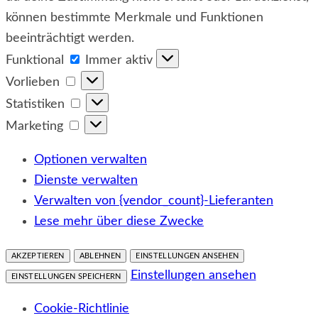
können bestimmte Merkmale und Funktionen
beeinträchtigt werden.
Funktional
Funktional
Immer aktiv
Vorlieben
Vorlieben
Statistiken
Statistiken
Marketing
Marketing
Optionen verwalten
Dienste verwalten
Verwalten von {vendor_count}-Lieferanten
Lese mehr über diese Zwecke
AKZEPTIEREN
ABLEHNEN
EINSTELLUNGEN ANSEHEN
Einstellungen ansehen
EINSTELLUNGEN SPEICHERN
Cookie-Richtlinie