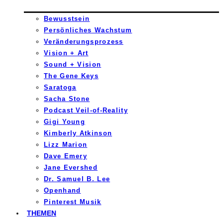
Bewusstsein
Persönliches Wachstum
Veränderungsprozess
Vision + Art
Sound + Vision
The Gene Keys
Saratoga
Sacha Stone
Podcast Veil-of-Reality
Gigi Young
Kimberly Atkinson
Lizz Marion
Dave Emery
Jane Evershed
Dr. Samuel B. Lee
Openhand
Pinterest Musik
THEMEN