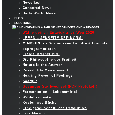
Newsflash
Censored News
Daily World News
BLOG
SOLUTIONS
Wähle deinen Entwicklungs-Weg 2026
LEBEN – JENSEITS DER NORM!
MINDVIRUS – Wir müssen Familie + Freunde
deprogrammieren
Freies Internet PDF
Die Philosophie der Freiheit
Nature is the Answer
Possibility Management
Healing Power of Feelings
Saatgut
Gesunder Stoffwechsel (RCP Protokoll)
Fermentation + Lebensmittel
WildeFermente
Kostenlose Bücher
Eine gesellschaftliche Revolution
Lizz Marion