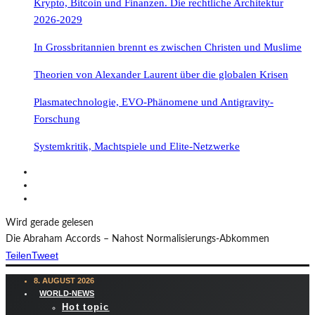
Krypto, Bitcoin und Finanzen. Die rechtliche Architektur
2026-2029
In Grossbritannien brennt es zwischen Christen und Muslime
Theorien von Alexander Laurent über die globalen Krisen
Plasmatechnologie, EVO-Phänomene und Antigravity-
Forschung
Systemkritik, Machtspiele und Elite-Netzwerke
Wird gerade gelesen
Die Abraham Accords – Nahost Normalisierungs-Abkommen
Teilen
Tweet
8. AUGUST 2026
WORLD-NEWS
Hot topic