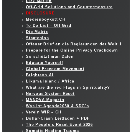
Lizz Marion
Off-Grid Solutions and Countermeasure
DISCLOSURE
Medienboykott CH
To Do List – Off Grid
Die Matrix
Staatenlos
Offener Brief an die Regierungen der Welt 1
Prepare for the Online Privacy Crackdown
So schützt man Daten
Educate Yourself
Global Freedom Movement
Brighteon AI
Likuma Island / Africa
What are the red Flags in Spirituality?
Nervous System Reset
MANOVA Magazin
Was ist Agenda2030 & SDG´s
Verein WIR – CH
Dollar-Crash Leitfaden + PDF
The People’s Reset Event 2026
Somatic Healing Trauma