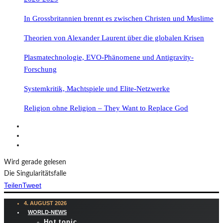
In Grossbritannien brennt es zwischen Christen und Muslime
Theorien von Alexander Laurent über die globalen Krisen
Plasmatechnologie, EVO-Phänomene und Antigravity-
Forschung
Systemkritik, Machtspiele und Elite-Netzwerke
Religion ohne Religion – They Want to Replace God
Wird gerade gelesen
Die Singularitätsfalle
Teilen
Tweet
4. AUGUST 2026
WORLD-NEWS
Hot topic