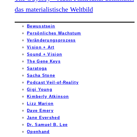
das materialistische Weltbild
Bewusstsein
Persönliches Wachstum
Veränderungsprozess
Vision + Art
Sound + Vision
The Gene Keys
Saratoga
Sacha Stone
Podcast Veil-of-Reality
Gigi Young
Kimberly Atkinson
Lizz Marion
Dave Emery
Jane Evershed
Dr. Samuel B. Lee
Openhand