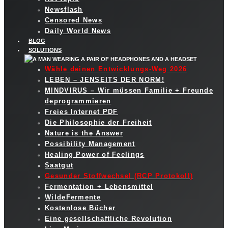
Newsflash
Censored News
Daily World News
BLOG
SOLUTIONS
Wähle deinen Entwicklungs-Weg 2026
LEBEN – JENSEITS DER NORM!
MINDVIRUS – Wir müssen Familie + Freunde
deprogrammieren
Freies Internet PDF
Die Philosophie der Freiheit
Nature is the Answer
Possibility Management
Healing Power of Feelings
Saatgut
Gesunder Stoffwechsel (RCP Protokoll)
Fermentation + Lebensmittel
WildeFermente
Kostenlose Bücher
Eine gesellschaftliche Revolution