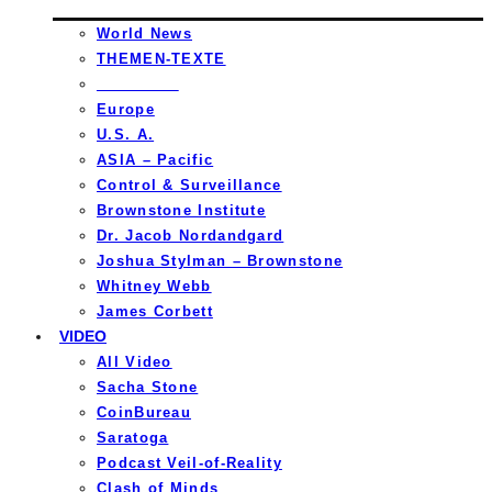
World News
THEMEN-TEXTE
_________
Europe
U.S. A.
ASIA – Pacific
Control & Surveillance
Brownstone Institute
Dr. Jacob Nordandgard
Joshua Stylman – Brownstone
Whitney Webb
James Corbett
VIDEO
All Video
Sacha Stone
CoinBureau
Saratoga
Podcast Veil-of-Reality
Clash of Minds