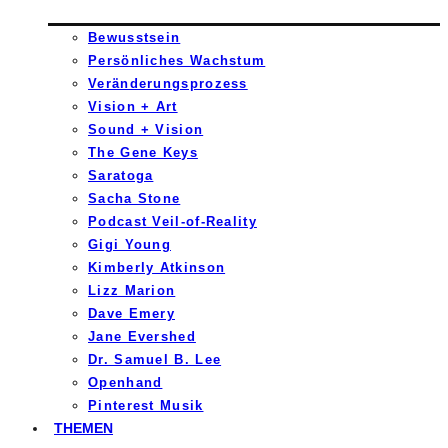
Bewusstsein
Persönliches Wachstum
Veränderungsprozess
Vision + Art
Sound + Vision
The Gene Keys
Saratoga
Sacha Stone
Podcast Veil-of-Reality
Gigi Young
Kimberly Atkinson
Lizz Marion
Dave Emery
Jane Evershed
Dr. Samuel B. Lee
Openhand
Pinterest Musik
THEMEN