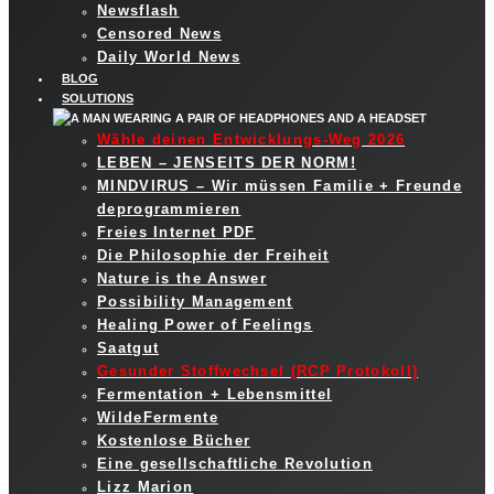
Newsflash
Censored News
Daily World News
BLOG
SOLUTIONS
Wähle deinen Entwicklungs-Weg 2026
LEBEN – JENSEITS DER NORM!
MINDVIRUS – Wir müssen Familie + Freunde
deprogrammieren
Freies Internet PDF
Die Philosophie der Freiheit
Nature is the Answer
Possibility Management
Healing Power of Feelings
Saatgut
Gesunder Stoffwechsel (RCP Protokoll)
Fermentation + Lebensmittel
WildeFermente
Kostenlose Bücher
Eine gesellschaftliche Revolution
Lizz Marion