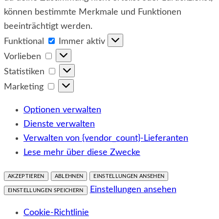
können bestimmte Merkmale und Funktionen
beeinträchtigt werden.
Funktional
Funktional
Immer aktiv
Vorlieben
Vorlieben
Statistiken
Statistiken
Marketing
Marketing
Optionen verwalten
Dienste verwalten
Verwalten von {vendor_count}-Lieferanten
Lese mehr über diese Zwecke
AKZEPTIEREN
ABLEHNEN
EINSTELLUNGEN ANSEHEN
Einstellungen ansehen
EINSTELLUNGEN SPEICHERN
Cookie-Richtlinie