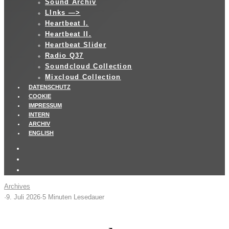
Sound Archiv
LInks —>
Heartbeat I.
Heartbeat II.
Heartbeat Slider
Radio Q37
Soundcloud Collection
Mixcloud Collection
DATENSCHUTZ
COOKIE
IMPRESSUM
INTERN
ARCHIV
ENGLISH
Archives
·
9. Juli 2026
·
5 Minuten Lesedauer