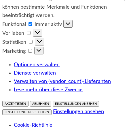
können bestimmte Merkmale und Funktionen
beeinträchtigt werden.
Funktional
Funktional
Immer aktiv
Vorlieben
Vorlieben
Statistiken
Statistiken
Marketing
Marketing
Optionen verwalten
Dienste verwalten
Verwalten von {vendor_count}-Lieferanten
Lese mehr über diese Zwecke
AKZEPTIEREN
ABLEHNEN
EINSTELLUNGEN ANSEHEN
Einstellungen ansehen
EINSTELLUNGEN SPEICHERN
Cookie-Richtlinie