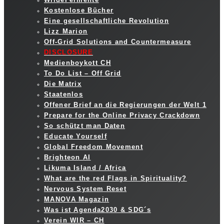
Kostenlose Bücher
Eine gesellschaftliche Revolution
Lizz Marion
Off-Grid Solutions and Countermeasure
DISCLOSURE
Medienboykott CH
To Do List – Off Grid
Die Matrix
Staatenlos
Offener Brief an die Regierungen der Welt 1
Prepare for the Online Privacy Crackdown
So schützt man Daten
Educate Yourself
Global Freedom Movement
Brighteon AI
Likuma Island / Africa
What are the red Flags in Spirituality?
Nervous System Reset
MANOVA Magazin
Was ist Agenda2030 & SDG´s
Verein WIR – CH