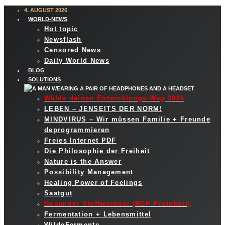
4. AUGUST 2026
WORLD-NEWS
Hot topic
Newsflash
Censored News
Daily World News
BLOG
SOLUTIONS
Wähle deinen Entwicklungs-Weg 2026
LEBEN – JENSEITS DER NORM!
MINDVIRUS – Wir müssen Familie + Freunde
deprogrammieren
Freies Internet PDF
Die Philosophie der Freiheit
Nature is the Answer
Possibility Management
Healing Power of Feelings
Saatgut
Gesunder Stoffwechsel (RCP Protokoll)
Fermentation + Lebensmittel
WildeFermente