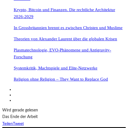
Krypto, Bitcoin und Finanzen. Die rechtliche Architektur
2026-2029
In Grossbritannien brennt es zwischen Christen und Muslime
Theorien von Alexander Laurent über die globalen Krisen
Plasmatechnologie, EVO-Phänomene und Antigravity-
Forschung
Systemkritik, Machtspiele und Elite-Netzwerke
Religion ohne Religion – They Want to Replace God
Wird gerade gelesen
Das Ende der Arbeit
Teilen
Tweet