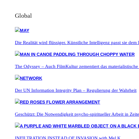
Global
Die Realität wird flüssiger. Künstliche Intelligenz passt sie dem
The Odyssey – Auch FilmKultur zementiert das materialistische
Der UN Information Integrity Plan – Regulierung der Wahrheit
Geschützt: Die Notwendigkeit psycho-spiritueller Arbeit in Zei
INFILTRATION INSTEAD OF INVASION with Mel K