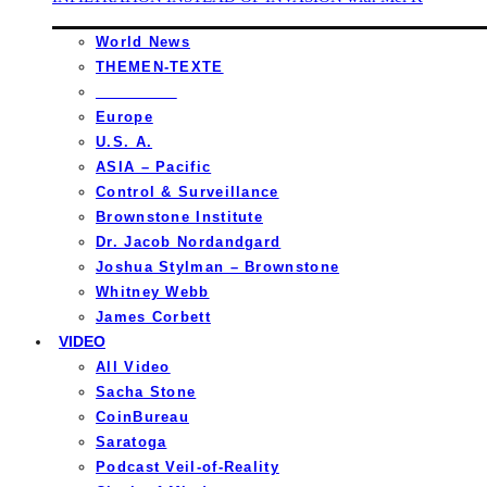
World News
THEMEN-TEXTE
_________
Europe
U.S. A.
ASIA – Pacific
Control & Surveillance
Brownstone Institute
Dr. Jacob Nordandgard
Joshua Stylman – Brownstone
Whitney Webb
James Corbett
VIDEO
All Video
Sacha Stone
CoinBureau
Saratoga
Podcast Veil-of-Reality