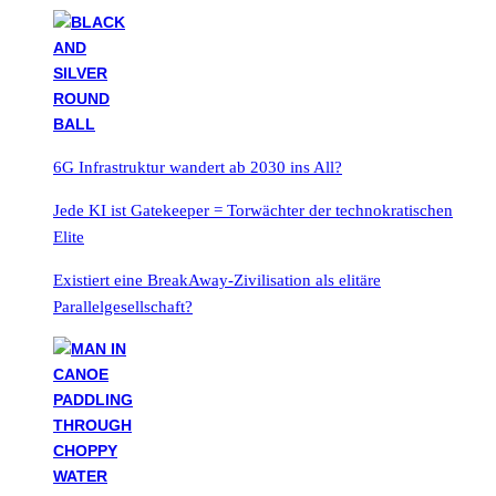
6G Infrastruktur wandert ab 2030 ins All?
Jede KI ist Gatekeeper = Torwächter der technokratischen
Elite
Existiert eine BreakAway-Zivilisation als elitäre
Parallelgesellschaft?