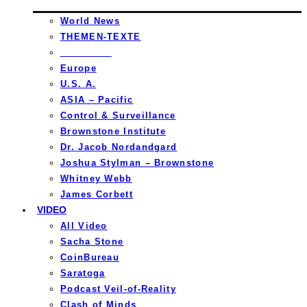
World News
THEMEN-TEXTE
_________
Europe
U.S. A.
ASIA – Pacific
Control & Surveillance
Brownstone Institute
Dr. Jacob Nordandgard
Joshua Stylman – Brownstone
Whitney Webb
James Corbett
VIDEO
All Video
Sacha Stone
CoinBureau
Saratoga
Podcast Veil-of-Reality
Clash of Minds