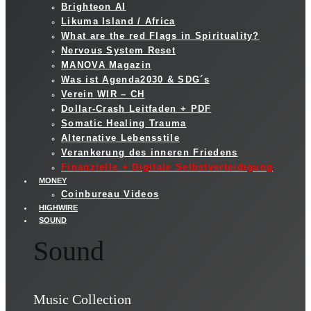
Brighteon AI
Likuma Island / Africa
What are the red Flags in Spirituality?
Nervous System Reset
MANOVA Magazin
Was ist Agenda2030 & SDG´s
Verein WIR – CH
Dollar-Crash Leitfaden + PDF
Somatic Healing Trauma
Alternative Lebensstile
Verankerung des inneren Friedens
Finanzielle + Digitale Selbstverteidigung
MONEY
Coinbureau Videos
HIGHWIRE
SOUND
Sound
Music Collection