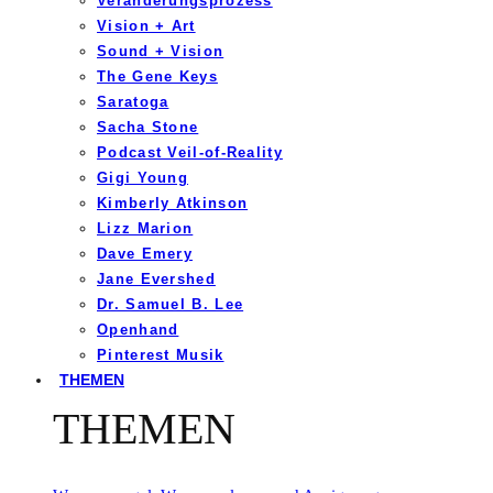
Veränderungsprozess
Vision + Art
Sound + Vision
The Gene Keys
Saratoga
Sacha Stone
Podcast Veil-of-Reality
Gigi Young
Kimberly Atkinson
Lizz Marion
Dave Emery
Jane Evershed
Dr. Samuel B. Lee
Openhand
Pinterest Musik
THEMEN
THEMEN