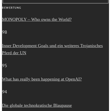
BEWERTUNG
MONOPOLY – Who owns the World?
98
Inner Development Goals und ein weiteres Trojanisches
Pferd der UN
95
What has really been happening at OpenAI?
94
Die globale technokratische Blaupause