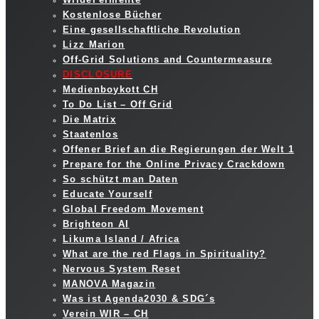
Kostenlose Bücher
Eine gesellschaftliche Revolution
Lizz Marion
Off-Grid Solutions and Countermeasure
DISCLOSURE
Medienboykott CH
To Do List – Off Grid
Die Matrix
Staatenlos
Offener Brief an die Regierungen der Welt 1
Prepare for the Online Privacy Crackdown
So schützt man Daten
Educate Yourself
Global Freedom Movement
Brighteon AI
Likuma Island / Africa
What are the red Flags in Spirituality?
Nervous System Reset
MANOVA Magazin
Was ist Agenda2030 & SDG´s
Verein WIR – CH