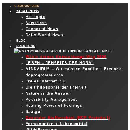
4. AUGUST 2026
WORLD-NEWS
Hot topic
Newsflash
Censored News
Daily World News
BLOG
SOLUTIONS
Wähle deinen Entwicklungs-Weg 2026
LEBEN – JENSEITS DER NORM!
MINDVIRUS – Wir müssen Familie + Freunde
deprogrammieren
Freies Internet PDF
Die Philosophie der Freiheit
Nature is the Answer
Possibility Management
Healing Power of Feelings
Saatgut
Gesunder Stoffwechsel (RCP Protokoll)
Fermentation + Lebensmittel
WildeFermente