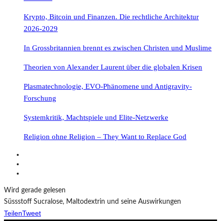
Krypto, Bitcoin und Finanzen. Die rechtliche Architektur
2026-2029
In Grossbritannien brennt es zwischen Christen und Muslime
Theorien von Alexander Laurent über die globalen Krisen
Plasmatechnologie, EVO-Phänomene und Antigravity-
Forschung
Systemkritik, Machtspiele und Elite-Netzwerke
Religion ohne Religion – They Want to Replace God
Wird gerade gelesen
Süssstoff Sucralose, Maltodextrin und seine Auswirkungen
Teilen
Tweet