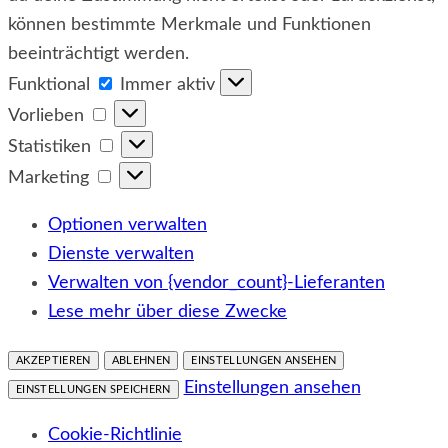
können bestimmte Merkmale und Funktionen
beeinträchtigt werden.
Funktional
Funktional
Immer aktiv
Vorlieben
Vorlieben
Statistiken
Statistiken
Marketing
Marketing
Optionen verwalten
Dienste verwalten
Verwalten von {vendor_count}-Lieferanten
Lese mehr über diese Zwecke
AKZEPTIEREN
ABLEHNEN
EINSTELLUNGEN ANSEHEN
Einstellungen ansehen
EINSTELLUNGEN SPEICHERN
Cookie-Richtlinie