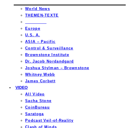
World News
THEMEN-TEXTE
_________
Europe
U.S. A.
ASIA – Pacific
Control & Surveillance
Brownstone Institute
Dr. Jacob Nordandgard
Joshua Stylman – Brownstone
Whitney Webb
James Corbett
VIDEO
All Video
Sacha Stone
CoinBureau
Saratoga
Podcast Veil-of-Reality
Clash of Minds