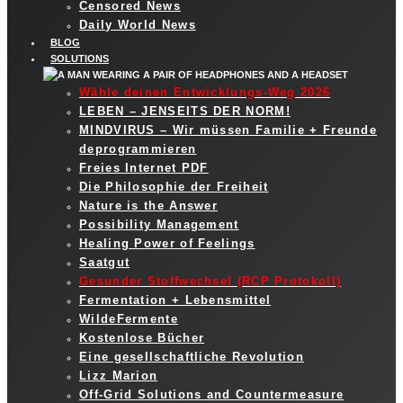
Censored News
Daily World News
BLOG
SOLUTIONS
Wähle deinen Entwicklungs-Weg 2026
LEBEN – JENSEITS DER NORM!
MINDVIRUS – Wir müssen Familie + Freunde
deprogrammieren
Freies Internet PDF
Die Philosophie der Freiheit
Nature is the Answer
Possibility Management
Healing Power of Feelings
Saatgut
Gesunder Stoffwechsel (RCP Protokoll)
Fermentation + Lebensmittel
WildeFermente
Kostenlose Bücher
Eine gesellschaftliche Revolution
Lizz Marion
Off-Grid Solutions and Countermeasure