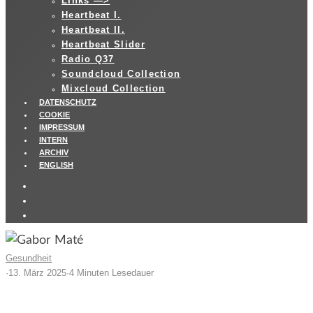
LInks —>
Heartbeat I.
Heartbeat II.
Heartbeat Slider
Radio Q37
Soundcloud Collection
Mixcloud Collection
DATENSCHUTZ
COOKIE
IMPRESSUM
INTERN
ARCHIV
ENGLISH
Gesundheit
·
13. März 2025
·
4 Minuten Lesedauer