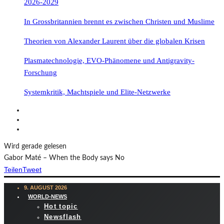
2026-2029
In Grossbritannien brennt es zwischen Christen und Muslime
Theorien von Alexander Laurent über die globalen Krisen
Plasmatechnologie, EVO-Phänomene und Antigravity-
Forschung
Systemkritik, Machtspiele und Elite-Netzwerke
Wird gerade gelesen
Gabor Maté – When the Body says No
Teilen
Tweet
9. AUGUST 2026
WORLD-NEWS
Hot topic
Newsflash