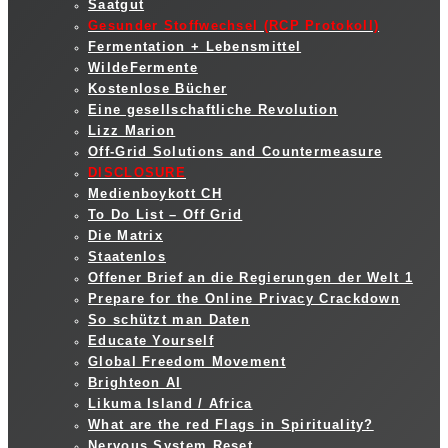
Saatgut
Gesunder Stoffwechsel (RCP Protokoll)
Fermentation + Lebensmittel
WildeFermente
Kostenlose Bücher
Eine gesellschaftliche Revolution
Lizz Marion
Off-Grid Solutions and Countermeasure
DISCLOSURE
Medienboykott CH
To Do List – Off Grid
Die Matrix
Staatenlos
Offener Brief an die Regierungen der Welt 1
Prepare for the Online Privacy Crackdown
So schützt man Daten
Educate Yourself
Global Freedom Movement
Brighteon AI
Likuma Island / Africa
What are the red Flags in Spirituality?
Nervous System Reset