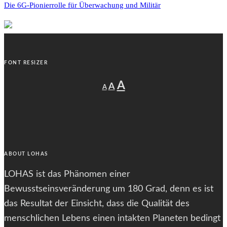
Die 6G-Pionierrolle für Überwachung und Militär
FONT RESIZER
Decrease
Reset
Increase
A
A
A
font
font
size.
font
size.
size.
ABOUT LOHAS
LOHAS ist das Phänomen einer
Bewusstseinsveränderung um 180 Grad, denn es ist
das Resultat der Einsicht, dass die Qualität des
menschlichen Lebens einen intakten Planeten bedingt