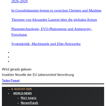
2026-2029
In Grossbritannien brennt es zwischen Christen und Muslime
Theorien von Alexander Laurent über die globalen Krisen
Plasmatechnologie, EVO-Phänomene und Antigravity-
Forschung
Systemkritik, Machtspiele und Elite-Netzwerke
Wird gerade gelesen
Insekten Novelle der EU Lebensmittel Verordnung
Teilen
Tweet
8. AUGUST 2026
WORLD-NEWS
Hot topic
Newsflash