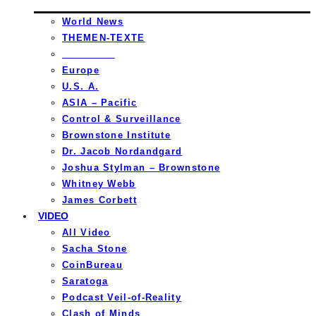
World News
THEMEN-TEXTE
_________
Europe
U.S. A.
ASIA – Pacific
Control & Surveillance
Brownstone Institute
Dr. Jacob Nordandgard
Joshua Stylman – Brownstone
Whitney Webb
James Corbett
VIDEO
All Video
Sacha Stone
CoinBureau
Saratoga
Podcast Veil-of-Reality
Clash of Minds