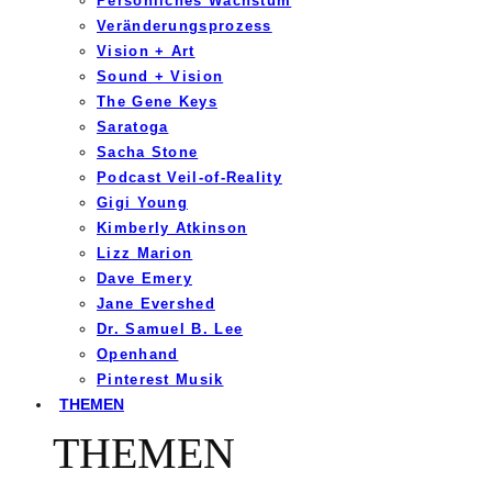
Persönliches Wachstum
Veränderungsprozess
Vision + Art
Sound + Vision
The Gene Keys
Saratoga
Sacha Stone
Podcast Veil-of-Reality
Gigi Young
Kimberly Atkinson
Lizz Marion
Dave Emery
Jane Evershed
Dr. Samuel B. Lee
Openhand
Pinterest Musik
THEMEN
THEMEN