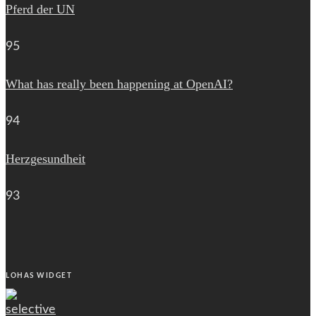
Pferd der UN
95
What has really been happening at OpenAI?
94
Herzgesundheit
93
LOHAS WIDGET