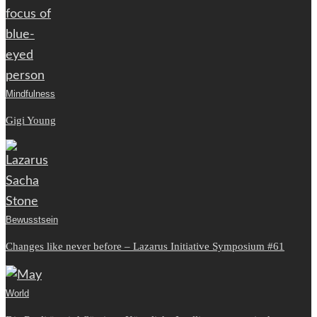
Mindfulness
Gigi Young
Bewusstsein
Changes like never before – Lazarus Initiative Symposium #61
World