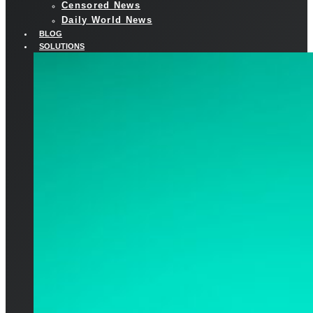
Censored News
Daily World News
BLOG
SOLUTIONS