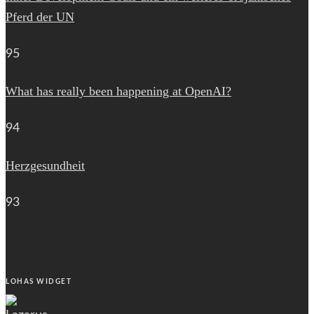
Pferd der UN
95
What has really been happening at OpenAI?
94
Herzgesundheit
93
LOHAS WIDGET