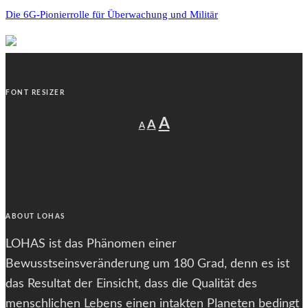
Die 6G-Pionierrolle für Überwachung und Militär
FONT RESIZER
Decrease
Reset
Increase
A
A
A
font
font
size.
font
size.
size.
ABOUT LOHAS
LOHAS ist das Phänomen einer
Bewusstseinsveränderung um 180 Grad, denn es ist
das Resultat der Einsicht, dass die Qualität des
menschlichen Lebens einen intakten Planeten bedingt