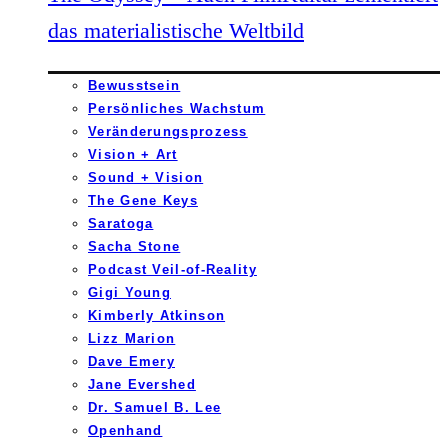
das materialistische Weltbild
Bewusstsein
Persönliches Wachstum
Veränderungsprozess
Vision + Art
Sound + Vision
The Gene Keys
Saratoga
Sacha Stone
Podcast Veil-of-Reality
Gigi Young
Kimberly Atkinson
Lizz Marion
Dave Emery
Jane Evershed
Dr. Samuel B. Lee
Openhand