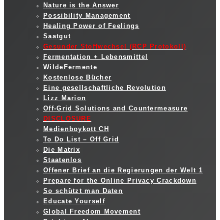
Nature is the Answer
Possibility Management
Healing Power of Feelings
Saatgut
Gesunder Stoffwechsel (RCP Protokoll)
Fermentation + Lebensmittel
WildeFermente
Kostenlose Bücher
Eine gesellschaftliche Revolution
Lizz Marion
Off-Grid Solutions and Countermeasure
DISCLOSURE
Medienboykott CH
To Do List – Off Grid
Die Matrix
Staatenlos
Offener Brief an die Regierungen der Welt 1
Prepare for the Online Privacy Crackdown
So schützt man Daten
Educate Yourself
Global Freedom Movement