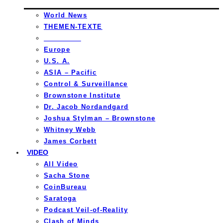
World News
THEMEN-TEXTE
_________
Europe
U.S. A.
ASIA – Pacific
Control & Surveillance
Brownstone Institute
Dr. Jacob Nordandgard
Joshua Stylman – Brownstone
Whitney Webb
James Corbett
VIDEO
All Video
Sacha Stone
CoinBureau
Saratoga
Podcast Veil-of-Reality
Clash of Minds