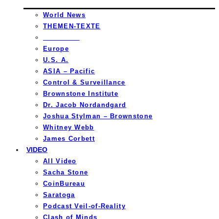
World News
THEMEN-TEXTE
_________
Europe
U.S. A.
ASIA – Pacific
Control & Surveillance
Brownstone Institute
Dr. Jacob Nordandgard
Joshua Stylman – Brownstone
Whitney Webb
James Corbett
VIDEO
All Video
Sacha Stone
CoinBureau
Saratoga
Podcast Veil-of-Reality
Clash of Minds