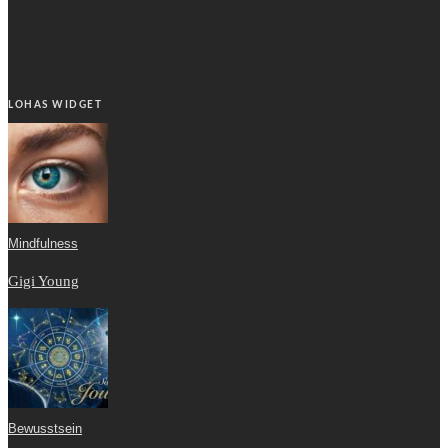
LOHAS WIDGET
Mindfulness
Gigi Young
Bewusstsein