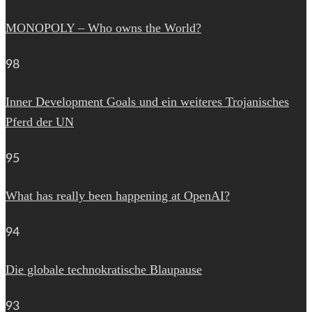
MONOPOLY – Who owns the World?
98
Inner Development Goals und ein weiteres Trojanisches
Pferd der UN
95
What has really been happening at OpenAI?
94
Die globale technokratische Blaupause
93