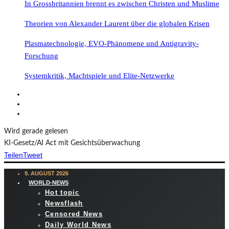
In Grossbritannien brennt es zwischen Christen und Muslime
Theorien von Alexander Laurent über die globalen Krisen
Plasmatechnologie, EVO-Phänomene und Antigravity-
Forschung
Systemkritik, Machtspiele und Elite-Netzwerke
Wird gerade gelesen
KI-Gesetz/AI Act mit Gesichtsüberwachung
Teilen
Tweet
9. AUGUST 2026
WORLD-NEWS
Hot topic
Newsflash
Censored News
Daily World News