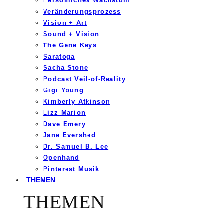
Persönliches Wachstum
Veränderungsprozess
Vision + Art
Sound + Vision
The Gene Keys
Saratoga
Sacha Stone
Podcast Veil-of-Reality
Gigi Young
Kimberly Atkinson
Lizz Marion
Dave Emery
Jane Evershed
Dr. Samuel B. Lee
Openhand
Pinterest Musik
THEMEN
THEMEN