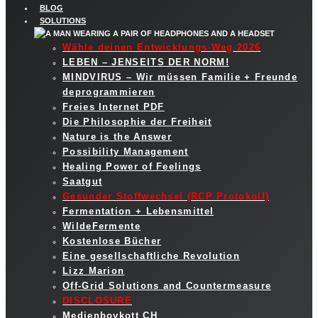
BLOG
SOLUTIONS
Wähle deinen Entwicklungs-Weg 2026
LEBEN – JENSEITS DER NORM!
MINDVIRUS – Wir müssen Familie + Freunde
deprogrammieren
Freies Internet PDF
Die Philosophie der Freiheit
Nature is the Answer
Possibility Management
Healing Power of Feelings
Saatgut
Gesunder Stoffwechsel (RCP Protokoll)
Fermentation + Lebensmittel
WildeFermente
Kostenlose Bücher
Eine gesellschaftliche Revolution
Lizz Marion
Off-Grid Solutions and Countermeasure
DISCLOSURE
Medienboykott CH