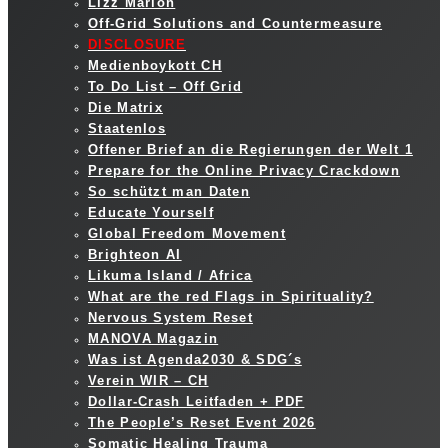
Lizz Marion
Off-Grid Solutions and Countermeasure
DISCLOSURE
Medienboykott CH
To Do List – Off Grid
Die Matrix
Staatenlos
Offener Brief an die Regierungen der Welt 1
Prepare for the Online Privacy Crackdown
So schützt man Daten
Educate Yourself
Global Freedom Movement
Brighteon AI
Likuma Island / Africa
What are the red Flags in Spirituality?
Nervous System Reset
MANOVA Magazin
Was ist Agenda2030 & SDG´s
Verein WIR – CH
Dollar-Crash Leitfaden + PDF
The People’s Reset Event 2026
Somatic Healing Trauma