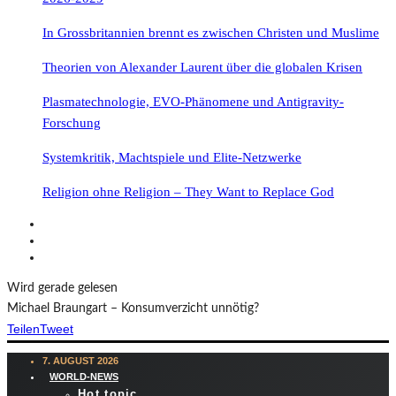
In Grossbritannien brennt es zwischen Christen und Muslime
Theorien von Alexander Laurent über die globalen Krisen
Plasmatechnologie, EVO-Phänomene und Antigravity-
Forschung
Systemkritik, Machtspiele und Elite-Netzwerke
Religion ohne Religion – They Want to Replace God
Wird gerade gelesen
Michael Braungart – Konsumverzicht unnötig?
Teilen
Tweet
7. AUGUST 2026
WORLD-NEWS
Hot topic