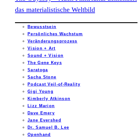
das materialistische Weltbild
Bewusstsein
Persönliches Wachstum
Veränderungsprozess
Vision + Art
Sound + Vision
The Gene Keys
Saratoga
Sacha Stone
Podcast Veil-of-Reality
Gigi Young
Kimberly Atkinson
Lizz Marion
Dave Emery
Jane Evershed
Dr. Samuel B. Lee
Openhand