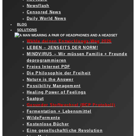
Newsflash
Censored News
Daily World News
BLOG
SOLUTIONS
Wähle deinen Entwicklungs-Weg 2026
LEBEN – JENSEITS DER NORM!
MINDVIRUS – Wir müssen Familie + Freunde
deprogrammieren
Freies Internet PDF
Die Philosophie der Freiheit
Nature is the Answer
Possibility Management
Healing Power of Feelings
Saatgut
Gesunder Stoffwechsel (RCP Protokoll)
Fermentation + Lebensmittel
WildeFermente
Kostenlose Bücher
Eine gesellschaftliche Revolution