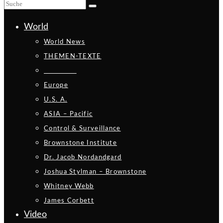
World
World News
THEMEN-TEXTE
_________
Europe
U.S. A.
ASIA – Pacific
Control & Surveillance
Brownstone Institute
Dr. Jacob Nordandgard
Joshua Stylman – Brownstone
Whitney Webb
James Corbett
Video