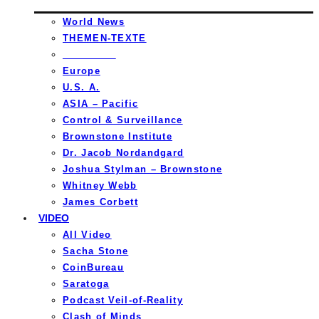
World News
THEMEN-TEXTE
_________
Europe
U.S. A.
ASIA – Pacific
Control & Surveillance
Brownstone Institute
Dr. Jacob Nordandgard
Joshua Stylman – Brownstone
Whitney Webb
James Corbett
VIDEO
All Video
Sacha Stone
CoinBureau
Saratoga
Podcast Veil-of-Reality
Clash of Minds