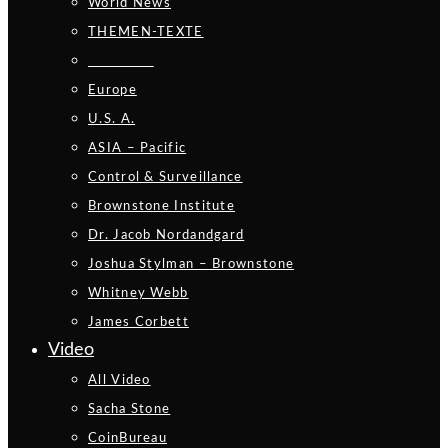
World News
THEMEN-TEXTE
_________
Europe
U.S. A.
ASIA – Pacific
Control & Surveillance
Brownstone Institute
Dr. Jacob Nordandgard
Joshua Stylman – Brownstone
Whitney Webb
James Corbett
Video
All Video
Sacha Stone
CoinBureau