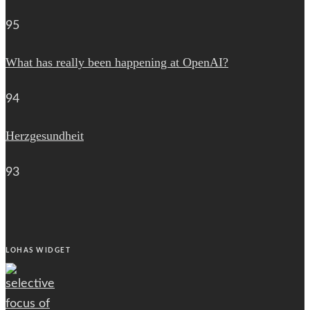
95
What has really been happening at OpenAI?
94
Herzgesundheit
93
LOHAS WIDGET