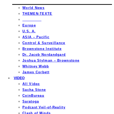
World News
THEMEN-TEXTE
_________
Europe
U.S. A.
ASIA – Pacific
Control & Surveillance
Brownstone Institute
Dr. Jacob Nordandgard
Joshua Stylman – Brownstone
Whitney Webb
James Corbett
VIDEO
All Video
Sacha Stone
CoinBureau
Saratoga
Podcast Veil-of-Reality
Clash of Minds