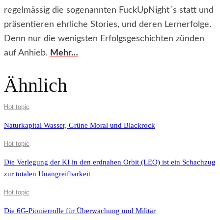
regelmässig die sogenannten FuckUpNight´s statt und
präsentieren ehrliche Stories, und deren Lernerfolge.
Denn nur die wenigsten Erfolgsgeschichten zünden
auf Anhieb.
Mehr…
Ähnlich
Hot topic
Naturkapital Wasser, Grüne Moral und Blackrock
Hot topic
Die Verlegung der KI in den erdnahen Orbit (LEO) ist ein Schachzug
zur totalen Unangreifbarkeit
Hot topic
Die 6G-Pionierrolle für Überwachung und Militär