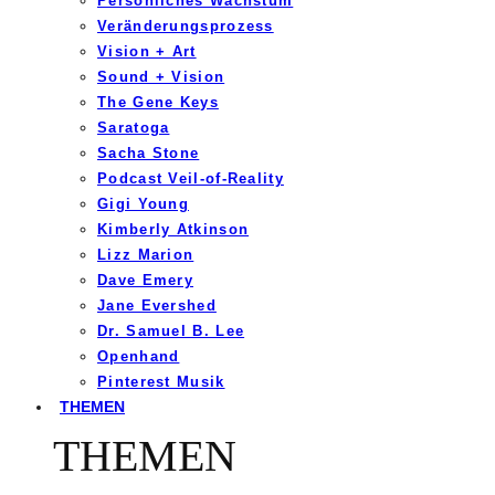
Persönliches Wachstum
Veränderungsprozess
Vision + Art
Sound + Vision
The Gene Keys
Saratoga
Sacha Stone
Podcast Veil-of-Reality
Gigi Young
Kimberly Atkinson
Lizz Marion
Dave Emery
Jane Evershed
Dr. Samuel B. Lee
Openhand
Pinterest Musik
THEMEN
THEMEN