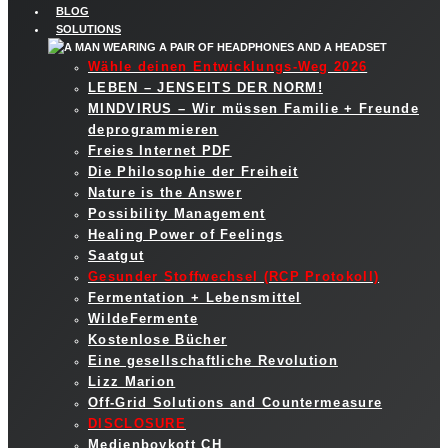
BLOG
SOLUTIONS
Wähle deinen Entwicklungs-Weg 2026
LEBEN – JENSEITS DER NORM!
MINDVIRUS – Wir müssen Familie + Freunde
deprogrammieren
Freies Internet PDF
Die Philosophie der Freiheit
Nature is the Answer
Possibility Management
Healing Power of Feelings
Saatgut
Gesunder Stoffwechsel (RCP Protokoll)
Fermentation + Lebensmittel
WildeFermente
Kostenlose Bücher
Eine gesellschaftliche Revolution
Lizz Marion
Off-Grid Solutions and Countermeasure
DISCLOSURE
Medienboykott CH