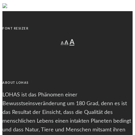
FONT RESIZER
Decrease
Reset
Increase
A
A
A
font
font
size.
font
size.
size.
ABOUT LOHAS
LOHAS ist das Phänomen einer
Bewusstseinsveränderung um 180 Grad, denn es ist
das Resultat der Einsicht, dass die Qualität des
menschlichen Lebens einen intakten Planeten bedingt
und dass Natur, Tiere und Menschen mitsamt ihren