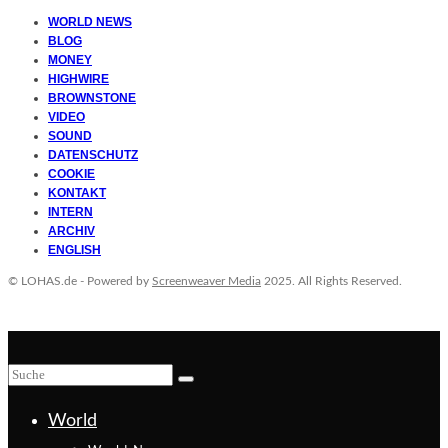
WORLD NEWS
BLOG
MONEY
HIGHWIRE
BROWNSTONE
VIDEO
SOUND
DATENSCHUTZ
COOKIE
KONTAKT
INTERN
ARCHIV
ENGLISH
© LOHAS.de - Powered by
Screenweaver Media
2025. All Rights Reserved.
World