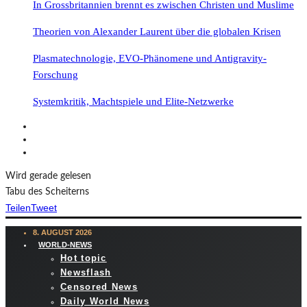
In Grossbritannien brennt es zwischen Christen und Muslime
Theorien von Alexander Laurent über die globalen Krisen
Plasmatechnologie, EVO-Phänomene und Antigravity-
Forschung
Systemkritik, Machtspiele und Elite-Netzwerke
Wird gerade gelesen
Tabu des Scheiterns
Teilen
Tweet
8. AUGUST 2026
WORLD-NEWS
Hot topic
Newsflash
Censored News
Daily World News