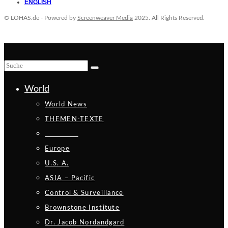
ENGLISH
© LOHAS.de - Powered by
Screenweaver Media
2025. All Rights Reserved.
World
World News
THEMEN-TEXTE
_________
Europe
U.S. A.
ASIA – Pacific
Control & Surveillance
Brownstone Institute
Dr. Jacob Nordandgard