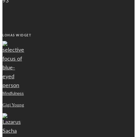
93
LOHAS WIDGET
Mindfulness
Gigi Young