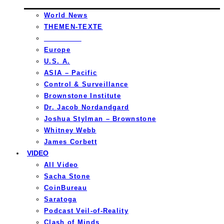
World News
THEMEN-TEXTE
_________
Europe
U.S. A.
ASIA – Pacific
Control & Surveillance
Brownstone Institute
Dr. Jacob Nordandgard
Joshua Stylman – Brownstone
Whitney Webb
James Corbett
VIDEO
All Video
Sacha Stone
CoinBureau
Saratoga
Podcast Veil-of-Reality
Clash of Minds