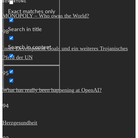
BEWERTUNG
Exact matches only
MONOPOLY – Who owns the World?
Search in title
98
Search in content
Inner Development Goals und ein weiteres Trojanisches
Pferd der UN
95
What has really been happening at OpenAI?
94
Herzgesundheit