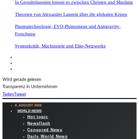
In Grossbritannien brennt es zwischen Christen und Muslime
Theorien von Alexander Laurent über die globalen Krisen
Plasmatechnologie, EVO-Phänomene und Antigravity-
Forschung
Systemkritik, Machtspiele und Elite-Netzwerke
Wird gerade gelesen
Transparenz in Unternehmen
Teilen
Tweet
8. AUGUST 2026
WORLD-NEWS
Hot topic
Newsflash
Censored News
Daily World News