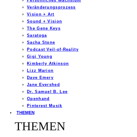
Persönliches Wachstum
Veränderungsprozess
Vision + Art
Sound + Vision
The Gene Keys
Saratoga
Sacha Stone
Podcast Veil-of-Reality
Gigi Young
Kimberly Atkinson
Lizz Marion
Dave Emery
Jane Evershed
Dr. Samuel B. Lee
Openhand
Pinterest Musik
THEMEN
THEMEN