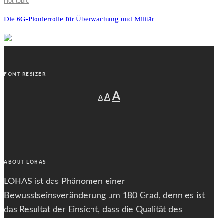
Hot topic
Die 6G-Pionierrolle für Überwachung und Militär
FONT RESIZER
Decrease
Reset
Increase
A
A
A
font
font
size.
font
size.
size.
ABOUT LOHAS
LOHAS ist das Phänomen einer
Bewusstseinsveränderung um 180 Grad, denn es ist
das Resultat der Einsicht, dass die Qualität des