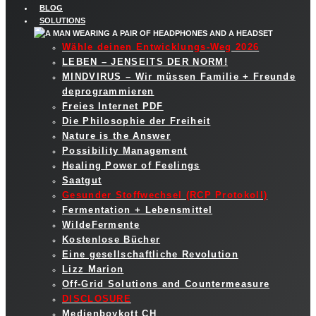
BLOG
SOLUTIONS
Wähle deinen Entwicklungs-Weg 2026
LEBEN – JENSEITS DER NORM!
MINDVIRUS – Wir müssen Familie + Freunde
deprogrammieren
Freies Internet PDF
Die Philosophie der Freiheit
Nature is the Answer
Possibility Management
Healing Power of Feelings
Saatgut
Gesunder Stoffwechsel (RCP Protokoll)
Fermentation + Lebensmittel
WildeFermente
Kostenlose Bücher
Eine gesellschaftliche Revolution
Lizz Marion
Off-Grid Solutions and Countermeasure
DISCLOSURE
Medienboykott CH