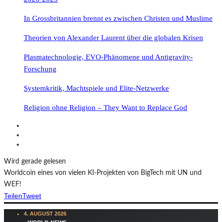
In Grossbritannien brennt es zwischen Christen und Muslime
Theorien von Alexander Laurent über die globalen Krisen
Plasmatechnologie, EVO-Phänomene und Antigravity-
Forschung
Systemkritik, Machtspiele und Elite-Netzwerke
Religion ohne Religion – They Want to Replace God
Wird gerade gelesen
Worldcoin eines von vielen KI-Projekten von BigTech mit UN und
WEF!
Teilen
Tweet
4. AUGUST 2026