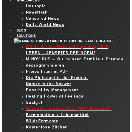
WORLD-NEWS
Hot topic
Newsflash
Censored News
Daily World News
BLOG
SOLUTIONS
Wähle deinen Entwicklungs-Weg 2026
LEBEN – JENSEITS DER NORM!
MINDVIRUS – Wir müssen Familie + Freunde
deprogrammieren
Freies Internet PDF
Die Philosophie der Freiheit
Nature is the Answer
Possibility Management
Healing Power of Feelings
Saatgut
Gesunder Stoffwechsel (RCP Protokoll)
Fermentation + Lebensmittel
WildeFermente
Kostenlose Bücher