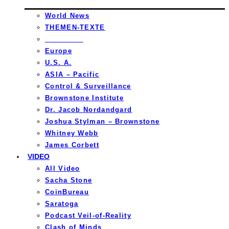
World News
THEMEN-TEXTE
_________
Europe
U.S. A.
ASIA – Pacific
Control & Surveillance
Brownstone Institute
Dr. Jacob Nordandgard
Joshua Stylman – Brownstone
Whitney Webb
James Corbett
VIDEO
All Video
Sacha Stone
CoinBureau
Saratoga
Podcast Veil-of-Reality
Clash of Minds