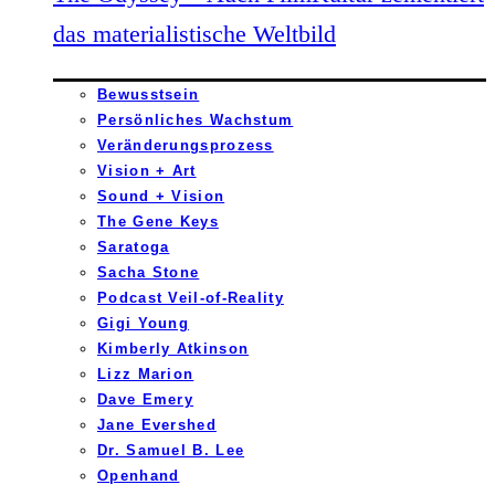
das materialistische Weltbild
Bewusstsein
Persönliches Wachstum
Veränderungsprozess
Vision + Art
Sound + Vision
The Gene Keys
Saratoga
Sacha Stone
Podcast Veil-of-Reality
Gigi Young
Kimberly Atkinson
Lizz Marion
Dave Emery
Jane Evershed
Dr. Samuel B. Lee
Openhand