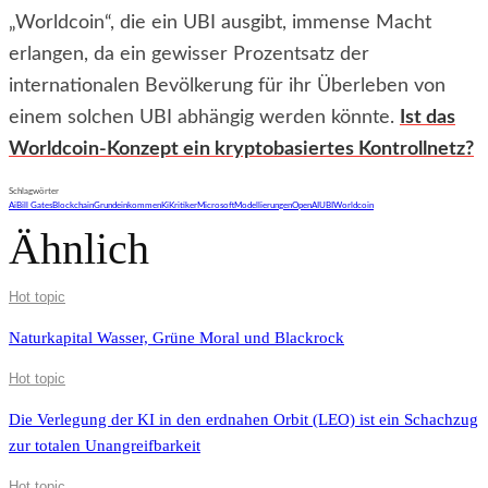
„Worldcoin“, die ein UBI ausgibt, immense Macht
erlangen, da ein gewisser Prozentsatz der
internationalen Bevölkerung für ihr Überleben von
einem solchen UBI abhängig werden könnte.
Ist das
Worldcoin-Konzept ein kryptobasiertes Kontrollnetz?
Schlagwörter
Ai
Bill Gates
Blockchain
Grundeinkommen
Ki
Kritiker
Microsoft
Modellierungen
OpenAI
UBI
Worldcoin
Ähnlich
Hot topic
Naturkapital Wasser, Grüne Moral und Blackrock
Hot topic
Die Verlegung der KI in den erdnahen Orbit (LEO) ist ein Schachzug
zur totalen Unangreifbarkeit
Hot topic