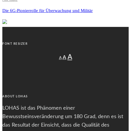
Die 6G-Pionierrolle für Überwachung und Militär
FONT RESIZER
Decrease
Reset
Increase
A
A
A
font
font
size.
font
size.
size.
ABOUT LOHAS
LOHAS ist das Phänomen einer
Bewusstseinsveränderung um 180 Grad, denn es ist
das Resultat der Einsicht, dass die Qualität des