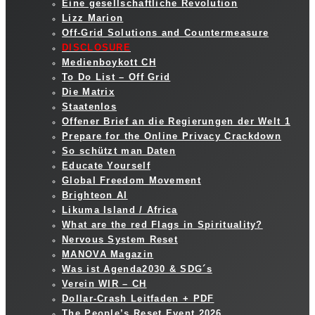
Eine gesellschaftliche Revolution
Lizz Marion
Off-Grid Solutions and Countermeasure
DISCLOSURE
Medienboykott CH
To Do List – Off Grid
Die Matrix
Staatenlos
Offener Brief an die Regierungen der Welt 1
Prepare for the Online Privacy Crackdown
So schützt man Daten
Educate Yourself
Global Freedom Movement
Brighteon AI
Likuma Island / Africa
What are the red Flags in Spirituality?
Nervous System Reset
MANOVA Magazin
Was ist Agenda2030 & SDG´s
Verein WIR – CH
Dollar-Crash Leitfaden + PDF
The People’s Reset Event 2026