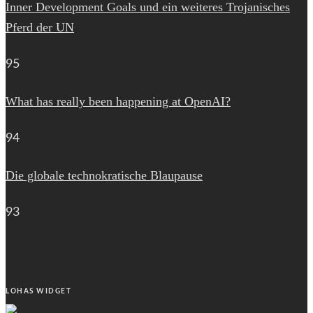
Inner Development Goals und ein weiteres Trojanisches
Pferd der UN
95
What has really been happening at OpenAI?
94
Die globale technokratische Blaupause
93
LOHAS WIDGET