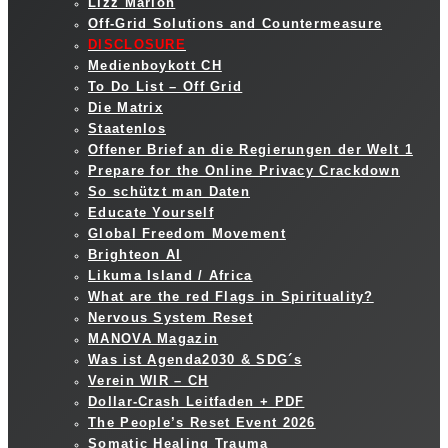
Lizz Marion
Off-Grid Solutions and Countermeasure
DISCLOSURE
Medienboykott CH
To Do List – Off Grid
Die Matrix
Staatenlos
Offener Brief an die Regierungen der Welt 1
Prepare for the Online Privacy Crackdown
So schützt man Daten
Educate Yourself
Global Freedom Movement
Brighteon AI
Likuma Island / Africa
What are the red Flags in Spirituality?
Nervous System Reset
MANOVA Magazin
Was ist Agenda2030 & SDG´s
Verein WIR – CH
Dollar-Crash Leitfaden + PDF
The People’s Reset Event 2026
Somatic Healing Trauma