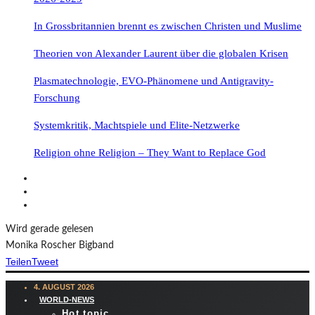
In Grossbritannien brennt es zwischen Christen und Muslime
Theorien von Alexander Laurent über die globalen Krisen
Plasmatechnologie, EVO-Phänomene und Antigravity-
Forschung
Systemkritik, Machtspiele und Elite-Netzwerke
Religion ohne Religion – They Want to Replace God
Wird gerade gelesen
Monika Roscher Bigband
Teilen
Tweet
4. AUGUST 2026
WORLD-NEWS
Hot topic