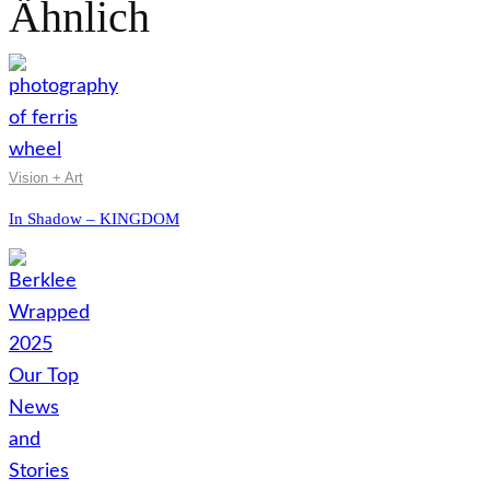
Ähnlich
Vision + Art
In Shadow – KINGDOM