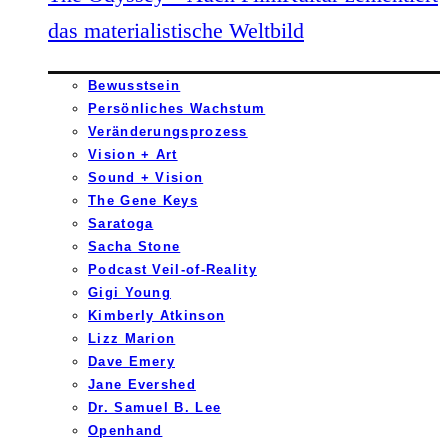
das materialistische Weltbild
Bewusstsein
Persönliches Wachstum
Veränderungsprozess
Vision + Art
Sound + Vision
The Gene Keys
Saratoga
Sacha Stone
Podcast Veil-of-Reality
Gigi Young
Kimberly Atkinson
Lizz Marion
Dave Emery
Jane Evershed
Dr. Samuel B. Lee
Openhand