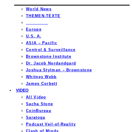
World News
THEMEN-TEXTE
_________
Europe
U.S. A.
ASIA – Pacific
Control & Surveillance
Brownstone Institute
Dr. Jacob Nordandgard
Joshua Stylman – Brownstone
Whitney Webb
James Corbett
VIDEO
All Video
Sacha Stone
CoinBureau
Saratoga
Podcast Veil-of-Reality
Clash of Minds