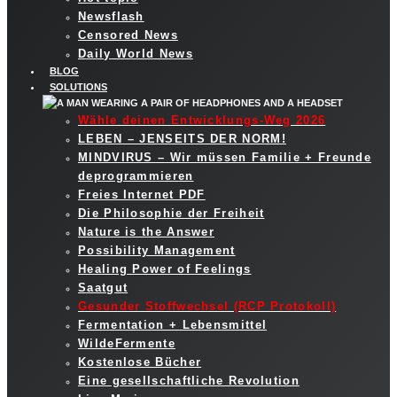
Newsflash
Censored News
Daily World News
BLOG
SOLUTIONS
Wähle deinen Entwicklungs-Weg 2026
LEBEN – JENSEITS DER NORM!
MINDVIRUS – Wir müssen Familie + Freunde
deprogrammieren
Freies Internet PDF
Die Philosophie der Freiheit
Nature is the Answer
Possibility Management
Healing Power of Feelings
Saatgut
Gesunder Stoffwechsel (RCP Protokoll)
Fermentation + Lebensmittel
WildeFermente
Kostenlose Bücher
Eine gesellschaftliche Revolution