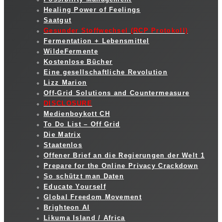
Healing Power of Feelings
Saatgut
Gesunder Stoffwechsel (RCP Protokoll)
Fermentation + Lebensmittel
WildeFermente
Kostenlose Bücher
Eine gesellschaftliche Revolution
Lizz Marion
Off-Grid Solutions and Countermeasure
DISCLOSURE
Medienboykott CH
To Do List – Off Grid
Die Matrix
Staatenlos
Offener Brief an die Regierungen der Welt 1
Prepare for the Online Privacy Crackdown
So schützt man Daten
Educate Yourself
Global Freedom Movement
Brighteon AI
Likuma Island / Africa