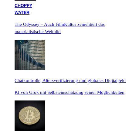
The Odyssey – Auch FilmKultur zementiert das
materialistische Weltbild
Chatkontrolle, Altersverifizierung und globales Digitalgeld
KI von Grok mit Selbsteinschätzung seiner Möglichkeiten