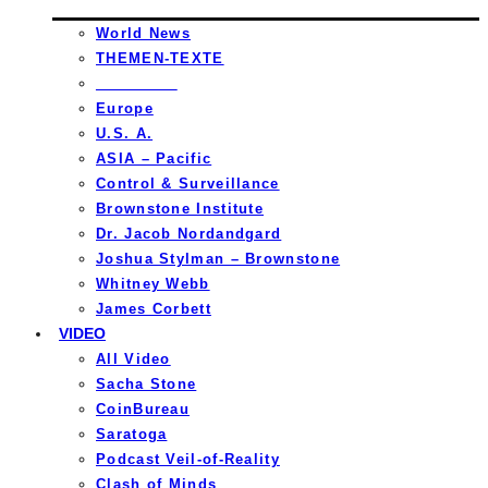
World News
THEMEN-TEXTE
_________
Europe
U.S. A.
ASIA – Pacific
Control & Surveillance
Brownstone Institute
Dr. Jacob Nordandgard
Joshua Stylman – Brownstone
Whitney Webb
James Corbett
VIDEO
All Video
Sacha Stone
CoinBureau
Saratoga
Podcast Veil-of-Reality
Clash of Minds