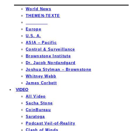
World News
THEMEN-TEXTE
_________
Europe
U.S. A.
ASIA – Pacific
Control & Surveillance
Brownstone Institute
Dr. Jacob Nordandgard
Joshua Stylman – Brownstone
Whitney Webb
James Corbett
VIDEO
All Video
Sacha Stone
CoinBureau
Saratoga
Podcast Veil-of-Reality
Clash of Minds