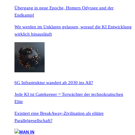
Übergang in neue Epoche, Homers Odyssee und der
Endkampf
Wir werden im Unklaren gelassen, worauf die KI Entwicklung
wirklich hinausläuft
6G Infrastruktur wandert ab 2030 ins All?
Jede KI ist Gatekeeper = Torwächter der technokratischen
Elite
Existiert eine BreakAway-Zivilisation als elitäre
Parallelgesellschaft?