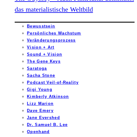
das materialistische Weltbild
Bewusstsein
Persönliches Wachstum
Veränderungsprozess
Vision + Art
Sound + Vision
The Gene Keys
Saratoga
Sacha Stone
Podcast Veil-of-Reality
Gigi Young
Kimberly Atkinson
Lizz Marion
Dave Emery
Jane Evershed
Dr. Samuel B. Lee
Openhand