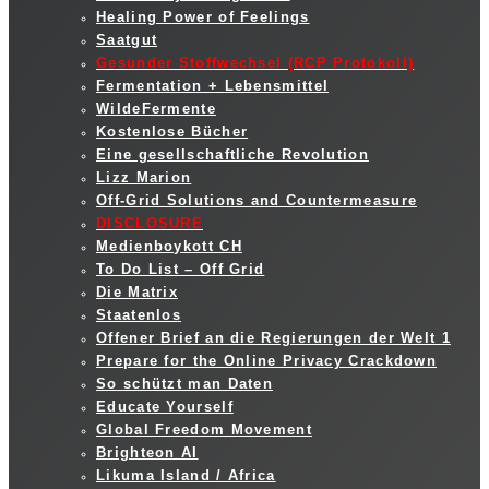
Healing Power of Feelings
Saatgut
Gesunder Stoffwechsel (RCP Protokoll)
Fermentation + Lebensmittel
WildeFermente
Kostenlose Bücher
Eine gesellschaftliche Revolution
Lizz Marion
Off-Grid Solutions and Countermeasure
DISCLOSURE
Medienboykott CH
To Do List – Off Grid
Die Matrix
Staatenlos
Offener Brief an die Regierungen der Welt 1
Prepare for the Online Privacy Crackdown
So schützt man Daten
Educate Yourself
Global Freedom Movement
Brighteon AI
Likuma Island / Africa