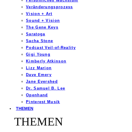
Persönliches Wachstum
Veränderungsprozess
Vision + Art
Sound + Vision
The Gene Keys
Saratoga
Sacha Stone
Podcast Veil-of-Reality
Gigi Young
Kimberly Atkinson
Lizz Marion
Dave Emery
Jane Evershed
Dr. Samuel B. Lee
Openhand
Pinterest Musik
THEMEN
THEMEN