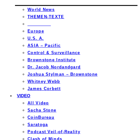
World News
THEMEN-TEXTE
_________
Europe
U.S. A.
ASIA – Pacific
Control & Surveillance
Brownstone Institute
Dr. Jacob Nordandgard
Joshua Stylman – Brownstone
Whitney Webb
James Corbett
VIDEO
All Video
Sacha Stone
CoinBureau
Saratoga
Podcast Veil-of-Reality
Clash of Minds