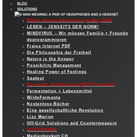
BLOG
SOLUTIONS
Wähle deinen Entwicklungs-Weg 2026
LEBEN – JENSEITS DER NORM!
MINDVIRUS – Wir müssen Familie + Freunde
deprogrammieren
Freies Internet PDF
Die Philosophie der Freiheit
Nature is the Answer
Possibility Management
Healing Power of Feelings
Saatgut
Gesunder Stoffwechsel (RCP Protokoll)
Fermentation + Lebensmittel
WildeFermente
Kostenlose Bücher
Eine gesellschaftliche Revolution
Lizz Marion
Off-Grid Solutions and Countermeasure
DISCLOSURE
Medienboykott CH