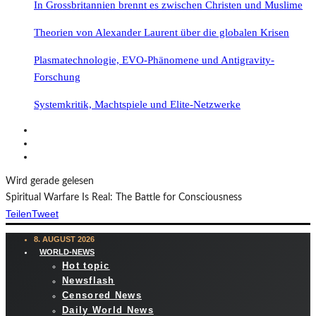
In Grossbritannien brennt es zwischen Christen und Muslime
Theorien von Alexander Laurent über die globalen Krisen
Plasmatechnologie, EVO-Phänomene und Antigravity-
Forschung
Systemkritik, Machtspiele und Elite-Netzwerke
Wird gerade gelesen
Spiritual Warfare Is Real: The Battle for Consciousness
Teilen
Tweet
8. AUGUST 2026
WORLD-NEWS
Hot topic
Newsflash
Censored News
Daily World News