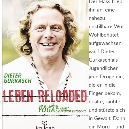
Der Hass trieb
ihn an, eine
nahezu
unstillbare Wut.
Wohlbehütet
aufgewachsen,
warf Dieter
Gurkasch als
Jugendlicher
jede Droge ein,
die er in die
Finger bekam,
dealte, raubte
und stürzte sich
in Gewalt. Dann
ein Mord – und