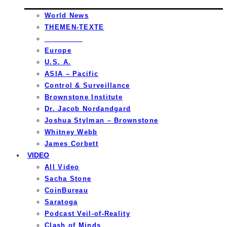
World News
THEMEN-TEXTE
_________
Europe
U.S. A.
ASIA – Pacific
Control & Surveillance
Brownstone Institute
Dr. Jacob Nordandgard
Joshua Stylman – Brownstone
Whitney Webb
James Corbett
VIDEO
All Video
Sacha Stone
CoinBureau
Saratoga
Podcast Veil-of-Reality
Clash of Minds