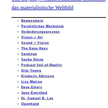
das materialistische Weltbild
Bewusstsein
Persönliches Wachstum
Veränderungsprozess
Vision + Art
Sound + Vision
The Gene Keys
Saratoga
Sacha Stone
Podcast Veil-of-Reality
Gigi Young
Kimberly Atkinson
Lizz Marion
Dave Emery
Jane Evershed
Dr. Samuel B. Lee
Openhand