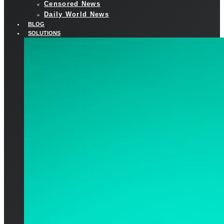
Censored News
Daily World News
BLOG
SOLUTIONS