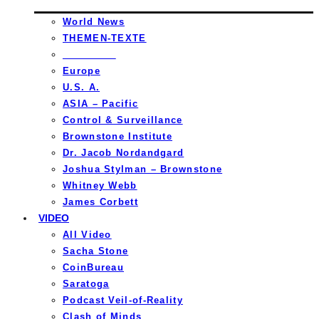
World News
THEMEN-TEXTE
_________
Europe
U.S. A.
ASIA – Pacific
Control & Surveillance
Brownstone Institute
Dr. Jacob Nordandgard
Joshua Stylman – Brownstone
Whitney Webb
James Corbett
VIDEO
All Video
Sacha Stone
CoinBureau
Saratoga
Podcast Veil-of-Reality
Clash of Minds