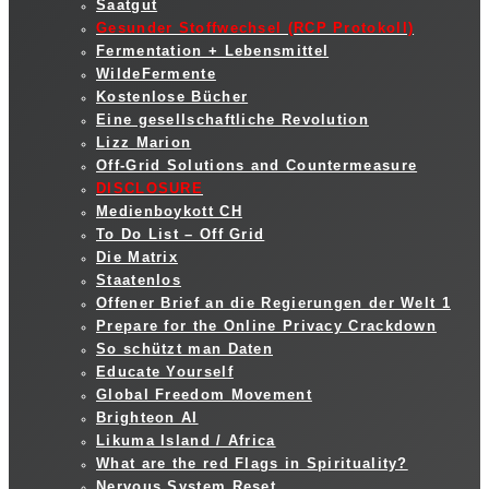
Saatgut
Gesunder Stoffwechsel (RCP Protokoll)
Fermentation + Lebensmittel
WildeFermente
Kostenlose Bücher
Eine gesellschaftliche Revolution
Lizz Marion
Off-Grid Solutions and Countermeasure
DISCLOSURE
Medienboykott CH
To Do List – Off Grid
Die Matrix
Staatenlos
Offener Brief an die Regierungen der Welt 1
Prepare for the Online Privacy Crackdown
So schützt man Daten
Educate Yourself
Global Freedom Movement
Brighteon AI
Likuma Island / Africa
What are the red Flags in Spirituality?
Nervous System Reset