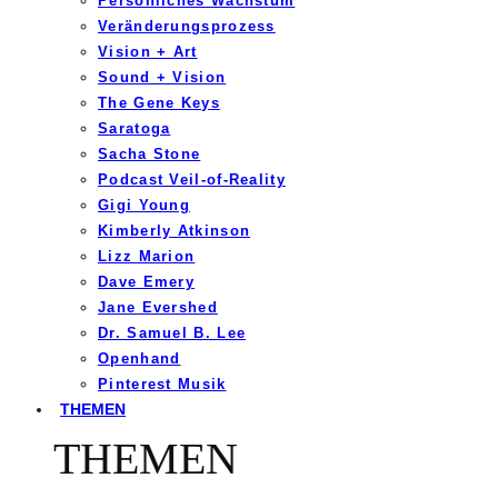
Persönliches Wachstum
Veränderungsprozess
Vision + Art
Sound + Vision
The Gene Keys
Saratoga
Sacha Stone
Podcast Veil-of-Reality
Gigi Young
Kimberly Atkinson
Lizz Marion
Dave Emery
Jane Evershed
Dr. Samuel B. Lee
Openhand
Pinterest Musik
THEMEN
THEMEN