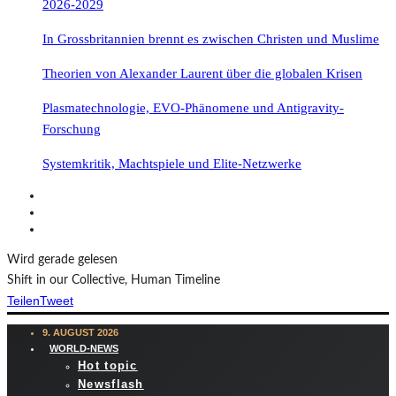
2026-2029
In Grossbritannien brennt es zwischen Christen und Muslime
Theorien von Alexander Laurent über die globalen Krisen
Plasmatechnologie, EVO-Phänomene und Antigravity-
Forschung
Systemkritik, Machtspiele und Elite-Netzwerke
Wird gerade gelesen
Shift in our Collective, Human Timeline
Teilen
Tweet
9. AUGUST 2026
WORLD-NEWS
Hot topic
Newsflash