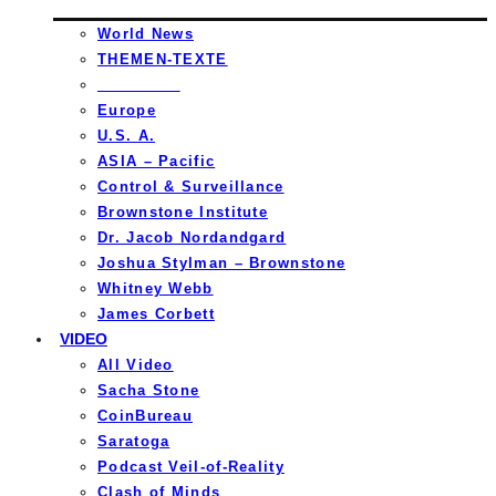
World News
THEMEN-TEXTE
_________
Europe
U.S. A.
ASIA – Pacific
Control & Surveillance
Brownstone Institute
Dr. Jacob Nordandgard
Joshua Stylman – Brownstone
Whitney Webb
James Corbett
VIDEO
All Video
Sacha Stone
CoinBureau
Saratoga
Podcast Veil-of-Reality
Clash of Minds