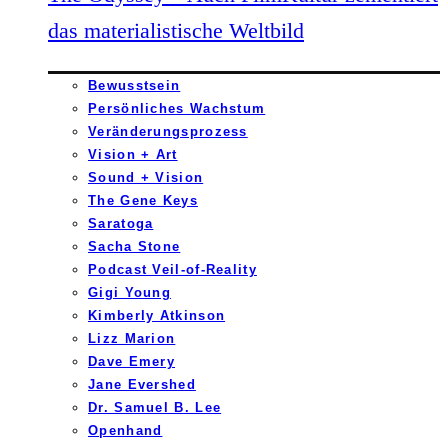
das materialistische Weltbild
Bewusstsein
Persönliches Wachstum
Veränderungsprozess
Vision + Art
Sound + Vision
The Gene Keys
Saratoga
Sacha Stone
Podcast Veil-of-Reality
Gigi Young
Kimberly Atkinson
Lizz Marion
Dave Emery
Jane Evershed
Dr. Samuel B. Lee
Openhand