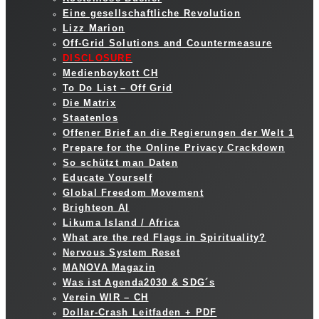
Eine gesellschaftliche Revolution
Lizz Marion
Off-Grid Solutions and Countermeasure
DISCLOSURE
Medienboykott CH
To Do List – Off Grid
Die Matrix
Staatenlos
Offener Brief an die Regierungen der Welt 1
Prepare for the Online Privacy Crackdown
So schützt man Daten
Educate Yourself
Global Freedom Movement
Brighteon AI
Likuma Island / Africa
What are the red Flags in Spirituality?
Nervous System Reset
MANOVA Magazin
Was ist Agenda2030 & SDG´s
Verein WIR – CH
Dollar-Crash Leitfaden + PDF