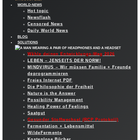
WORLD-NEWS
Hot topic
Newsflash
Censored News
Daily World News
BLOG
SOLUTIONS
Wähle deinen Entwicklungs-Weg 2026
LEBEN – JENSEITS DER NORM!
MINDVIRUS – Wir müssen Familie + Freunde
deprogrammieren
Freies Internet PDF
Die Philosophie der Freiheit
Nature is the Answer
Possibility Management
Healing Power of Feelings
Saatgut
Gesunder Stoffwechsel (RCP Protokoll)
Fermentation + Lebensmittel
WildeFermente
Kostenlose Bücher