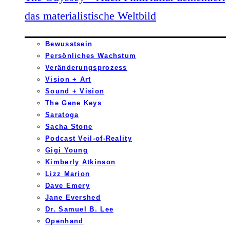
das materialistische Weltbild
Bewusstsein
Persönliches Wachstum
Veränderungsprozess
Vision + Art
Sound + Vision
The Gene Keys
Saratoga
Sacha Stone
Podcast Veil-of-Reality
Gigi Young
Kimberly Atkinson
Lizz Marion
Dave Emery
Jane Evershed
Dr. Samuel B. Lee
Openhand