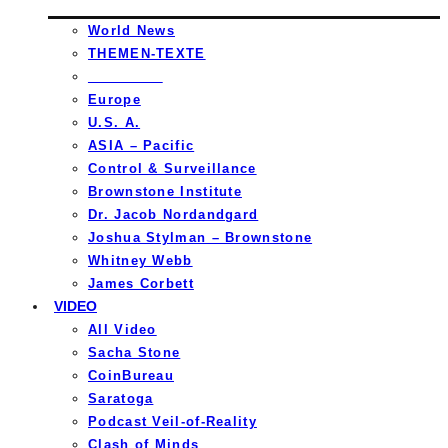
World News
THEMEN-TEXTE
_________
Europe
U.S. A.
ASIA – Pacific
Control & Surveillance
Brownstone Institute
Dr. Jacob Nordandgard
Joshua Stylman – Brownstone
Whitney Webb
James Corbett
VIDEO
All Video
Sacha Stone
CoinBureau
Saratoga
Podcast Veil-of-Reality
Clash of Minds