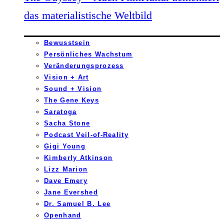
das materialistische Weltbild
Bewusstsein
Persönliches Wachstum
Veränderungsprozess
Vision + Art
Sound + Vision
The Gene Keys
Saratoga
Sacha Stone
Podcast Veil-of-Reality
Gigi Young
Kimberly Atkinson
Lizz Marion
Dave Emery
Jane Evershed
Dr. Samuel B. Lee
Openhand