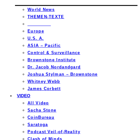
World News
THEMEN-TEXTE
_________
Europe
U.S. A.
ASIA – Pacific
Control & Surveillance
Brownstone Institute
Dr. Jacob Nordandgard
Joshua Stylman – Brownstone
Whitney Webb
James Corbett
VIDEO
All Video
Sacha Stone
CoinBureau
Saratoga
Podcast Veil-of-Reality
Clash of Minds