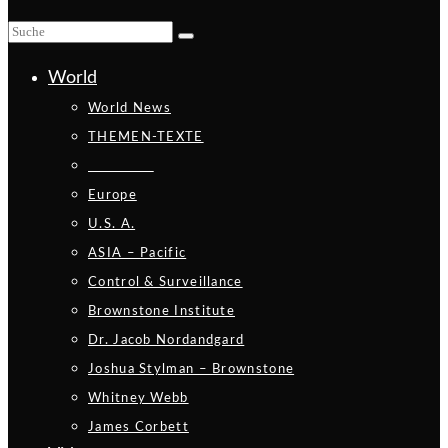
World
World News
THEMEN-TEXTE
_________
Europe
U.S. A.
ASIA – Pacific
Control & Surveillance
Brownstone Institute
Dr. Jacob Nordandgard
Joshua Stylman – Brownstone
Whitney Webb
James Corbett