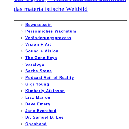
das materialistische Weltbild
Bewusstsein
Persönliches Wachstum
Veränderungsprozess
Vision + Art
Sound + Vision
The Gene Keys
Saratoga
Sacha Stone
Podcast Veil-of-Reality
Gigi Young
Kimberly Atkinson
Lizz Marion
Dave Emery
Jane Evershed
Dr. Samuel B. Lee
Openhand