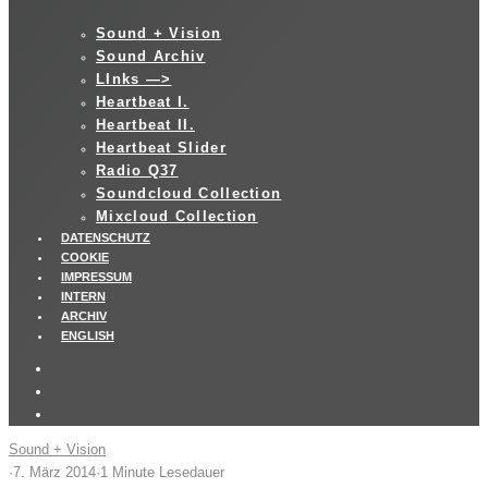
Sound + Vision
Sound Archiv
LInks —>
Heartbeat I.
Heartbeat II.
Heartbeat Slider
Radio Q37
Soundcloud Collection
Mixcloud Collection
DATENSCHUTZ
COOKIE
IMPRESSUM
INTERN
ARCHIV
ENGLISH
Sound + Vision
·
7. März 2014
·
1 Minute Lesedauer