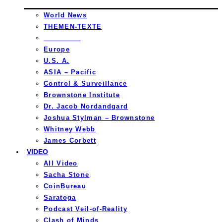
World News
THEMEN-TEXTE
_________
Europe
U.S. A.
ASIA – Pacific
Control & Surveillance
Brownstone Institute
Dr. Jacob Nordandgard
Joshua Stylman – Brownstone
Whitney Webb
James Corbett
VIDEO
All Video
Sacha Stone
CoinBureau
Saratoga
Podcast Veil-of-Reality
Clash of Minds