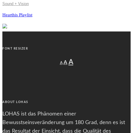
Sound + Vision
Hearthis Playlist
FONT RESIZER
Decrease
Reset
Increase
A
A
A
font
font
size.
font
size.
size.
ABOUT LOHAS
LOHAS ist das Phänomen einer
Bewusstseinsveränderung um 180 Grad, denn es ist
das Resultat der Einsicht, dass die Qualität des