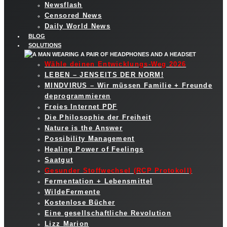
Newsflash
Censored News
Daily World News
BLOG
SOLUTIONS
Wähle deinen Entwicklungs-Weg 2026
LEBEN – JENSEITS DER NORM!
MINDVIRUS – Wir müssen Familie + Freunde
deprogrammieren
Freies Internet PDF
Die Philosophie der Freiheit
Nature is the Answer
Possibility Management
Healing Power of Feelings
Saatgut
Gesunder Stoffwechsel (RCP Protokoll)
Fermentation + Lebensmittel
WildeFermente
Kostenlose Bücher
Eine gesellschaftliche Revolution
Lizz Marion