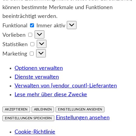
können bestimmte Merkmale und Funktionen
beeinträchtigt werden.
Funktional
Funktional
Immer aktiv
Vorlieben
Vorlieben
Statistiken
Statistiken
Marketing
Marketing
Optionen verwalten
Dienste verwalten
Verwalten von {vendor_count}-Lieferanten
Lese mehr über diese Zwecke
AKZEPTIEREN
ABLEHNEN
EINSTELLUNGEN ANSEHEN
Einstellungen ansehen
EINSTELLUNGEN SPEICHERN
Cookie-Richtlinie