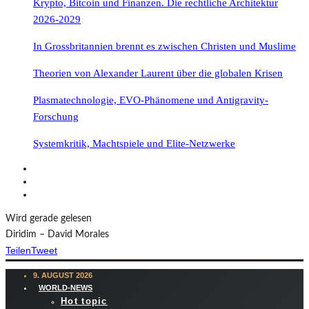
Krypto, Bitcoin und Finanzen. Die rechtliche Architektur
2026-2029
In Grossbritannien brennt es zwischen Christen und Muslime
Theorien von Alexander Laurent über die globalen Krisen
Plasmatechnologie, EVO-Phänomene und Antigravity-
Forschung
Systemkritik, Machtspiele und Elite-Netzwerke
Wird gerade gelesen
Diridim – David Morales
Teilen
Tweet
9. AUGUST 2026
WORLD-NEWS
Hot topic