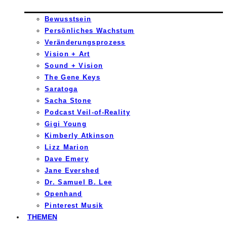
Bewusstsein
Persönliches Wachstum
Veränderungsprozess
Vision + Art
Sound + Vision
The Gene Keys
Saratoga
Sacha Stone
Podcast Veil-of-Reality
Gigi Young
Kimberly Atkinson
Lizz Marion
Dave Emery
Jane Evershed
Dr. Samuel B. Lee
Openhand
Pinterest Musik
THEMEN