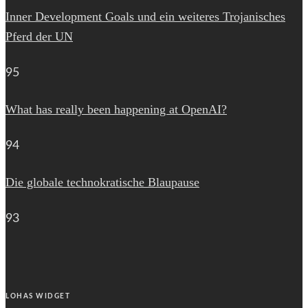
Inner Development Goals und ein weiteres Trojanisches
Pferd der UN
95
What has really been happening at OpenAI?
94
Die globale technokratische Blaupause
93
LOHAS WIDGET