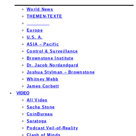
World News
THEMEN-TEXTE
_________
Europe
U.S. A.
ASIA – Pacific
Control & Surveillance
Brownstone Institute
Dr. Jacob Nordandgard
Joshua Stylman – Brownstone
Whitney Webb
James Corbett
VIDEO
All Video
Sacha Stone
CoinBureau
Saratoga
Podcast Veil-of-Reality
Clash of Minds