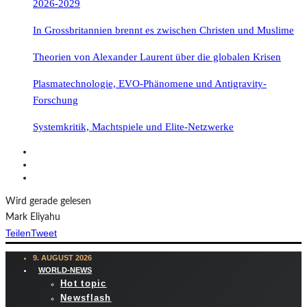
2026-2029
In Grossbritannien brennt es zwischen Christen und Muslime
Theorien von Alexander Laurent über die globalen Krisen
Plasmatechnologie, EVO-Phänomene und Antigravity-
Forschung
Systemkritik, Machtspiele und Elite-Netzwerke
Wird gerade gelesen
Mark Eliyahu
Teilen
Tweet
9. AUGUST 2026
WORLD-NEWS
Hot topic
Newsflash