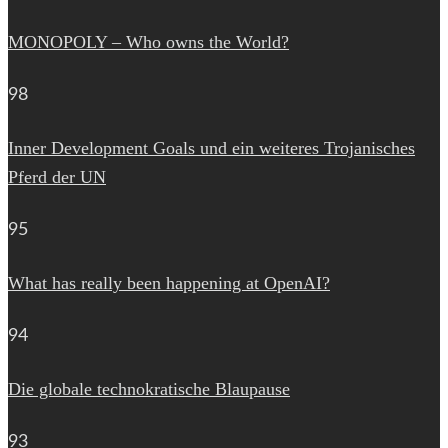
MONOPOLY – Who owns the World?
98
Inner Development Goals und ein weiteres Trojanisches
Pferd der UN
95
What has really been happening at OpenAI?
94
Die globale technokratische Blaupause
93