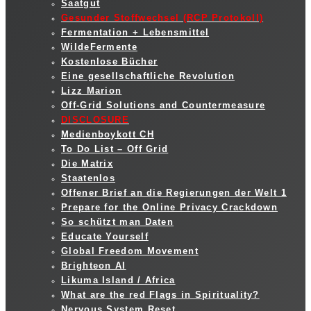
Saatgut
Gesunder Stoffwechsel (RCP Protokoll)
Fermentation + Lebensmittel
WildeFermente
Kostenlose Bücher
Eine gesellschaftliche Revolution
Lizz Marion
Off-Grid Solutions and Countermeasure
DISCLOSURE
Medienboykott CH
To Do List – Off Grid
Die Matrix
Staatenlos
Offener Brief an die Regierungen der Welt 1
Prepare for the Online Privacy Crackdown
So schützt man Daten
Educate Yourself
Global Freedom Movement
Brighteon AI
Likuma Island / Africa
What are the red Flags in Spirituality?
Nervous System Reset