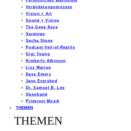
Persönliches Wachstum
Veränderungsprozess
Vision + Art
Sound + Vision
The Gene Keys
Saratoga
Sacha Stone
Podcast Veil-of-Reality
Gigi Young
Kimberly Atkinson
Lizz Marion
Dave Emery
Jane Evershed
Dr. Samuel B. Lee
Openhand
Pinterest Musik
THEMEN
THEMEN