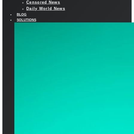
Censored News
Daily World News
BLOG
SOLUTIONS