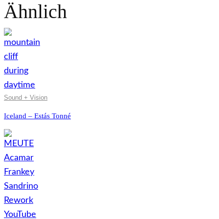
Ähnlich
Sound + Vision
Iceland – Estás Tonné