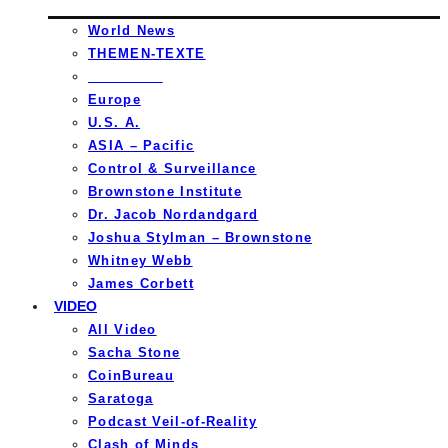
World News
THEMEN-TEXTE
_________
Europe
U.S. A.
ASIA – Pacific
Control & Surveillance
Brownstone Institute
Dr. Jacob Nordandgard
Joshua Stylman – Brownstone
Whitney Webb
James Corbett
VIDEO
All Video
Sacha Stone
CoinBureau
Saratoga
Podcast Veil-of-Reality
Clash of Minds