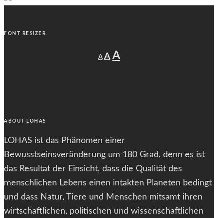
FONT RESIZER
Decrease
Reset
Increase
A
A
A
font
font
size.
font
size.
size.
ABOUT LOHAS
LOHAS ist das Phänomen einer
Bewusstseinsveränderung um 180 Grad, denn es ist
das Resultat der Einsicht, dass die Qualität des
menschlichen Lebens einen intakten Planeten bedingt
und dass Natur, Tiere und Menschen mitsamt ihren
wirtschaftlichen, politischen und wissenschaftlichen