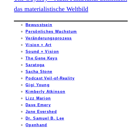
das materialistische Weltbild
Bewusstsein
Persönliches Wachstum
Veränderungsprozess
Vision + Art
Sound + Vision
The Gene Keys
Saratoga
Sacha Stone
Podcast Veil-of-Reality
Gigi Young
Kimberly Atkinson
Lizz Marion
Dave Emery
Jane Evershed
Dr. Samuel B. Lee
Openhand