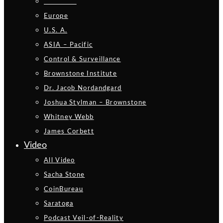
_________
Europe
U.S. A.
ASIA – Pacific
Control & Surveillance
Brownstone Institute
Dr. Jacob Nordandgard
Joshua Stylman – Brownstone
Whitney Webb
James Corbett
Video
All Video
Sacha Stone
CoinBureau
Saratoga
Podcast Veil-of-Reality