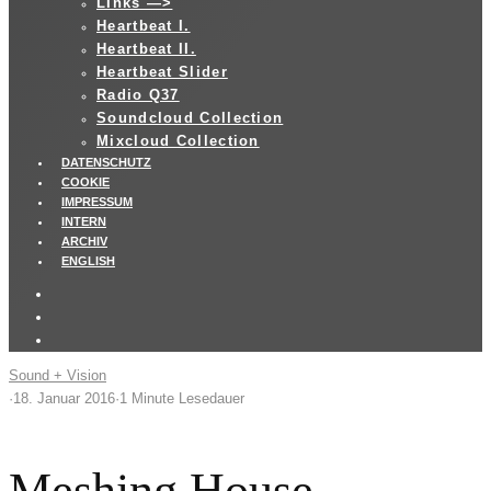
LInks —>
Heartbeat I.
Heartbeat II.
Heartbeat Slider
Radio Q37
Soundcloud Collection
Mixcloud Collection
DATENSCHUTZ
COOKIE
IMPRESSUM
INTERN
ARCHIV
ENGLISH
Sound + Vision
·
18. Januar 2016
·
1 Minute Lesedauer
Meshing House