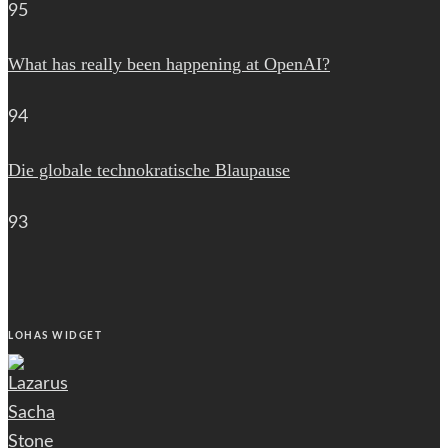
95
What has really been happening at OpenAI?
94
Die globale technokratische Blaupause
93
LOHAS WIDGET