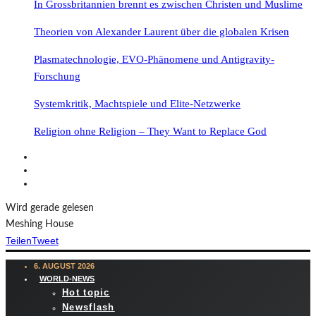
In Grossbritannien brennt es zwischen Christen und Muslime
Theorien von Alexander Laurent über die globalen Krisen
Plasmatechnologie, EVO-Phänomene und Antigravity-
Forschung
Systemkritik, Machtspiele und Elite-Netzwerke
Religion ohne Religion – They Want to Replace God
Wird gerade gelesen
Meshing House
Teilen
Tweet
6. AUGUST 2026
WORLD-NEWS
Hot topic
Newsflash