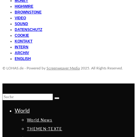
MONEY
HIGHWIRE
BROWNSTONE
VIDEO
SOUND
DATENSCHUTZ
COOKIE
KONTAKT
INTERN
ARCHIV
ENGLISH
© LOHAS.de - Powered by
Screenweaver Media
2025. All Rights Reserved.
World
World News
THEMEN-TEXTE