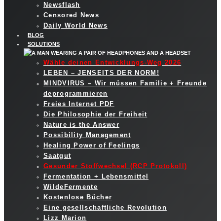
Newsflash
Censored News
Daily World News
BLOG
SOLUTIONS
Wähle deinen Entwicklungs-Weg 2026
LEBEN – JENSEITS DER NORM!
MINDVIRUS – Wir müssen Familie + Freunde
deprogrammieren
Freies Internet PDF
Die Philosophie der Freiheit
Nature is the Answer
Possibility Management
Healing Power of Feelings
Saatgut
Gesunder Stoffwechsel (RCP Protokoll)
Fermentation + Lebensmittel
WildeFermente
Kostenlose Bücher
Eine gesellschaftliche Revolution
Lizz Marion