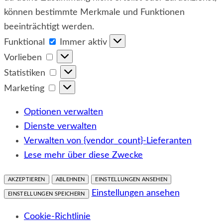
können bestimmte Merkmale und Funktionen
beeinträchtigt werden.
Funktional
Funktional
Immer aktiv
Vorlieben
Vorlieben
Statistiken
Statistiken
Marketing
Marketing
Optionen verwalten
Dienste verwalten
Verwalten von {vendor_count}-Lieferanten
Lese mehr über diese Zwecke
AKZEPTIEREN
ABLEHNEN
EINSTELLUNGEN ANSEHEN
Einstellungen ansehen
EINSTELLUNGEN SPEICHERN
Cookie-Richtlinie