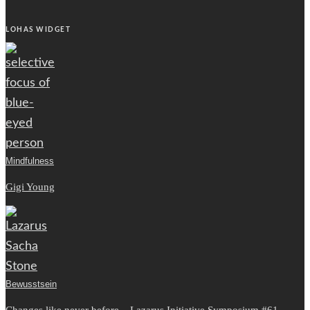
LOHAS WIDGET
Mindfulness
Gigi Young
Bewusstsein
Changes like never before – Lazarus Initiative Symposium #61