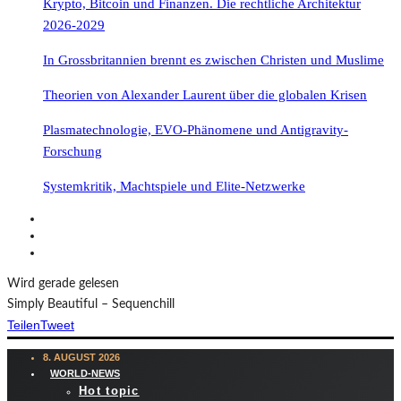
Krypto, Bitcoin und Finanzen. Die rechtliche Architektur
2026-2029
In Grossbritannien brennt es zwischen Christen und Muslime
Theorien von Alexander Laurent über die globalen Krisen
Plasmatechnologie, EVO-Phänomene und Antigravity-
Forschung
Systemkritik, Machtspiele und Elite-Netzwerke
Wird gerade gelesen
Simply Beautiful – Sequenchill
Teilen
Tweet
8. AUGUST 2026
WORLD-NEWS
Hot topic