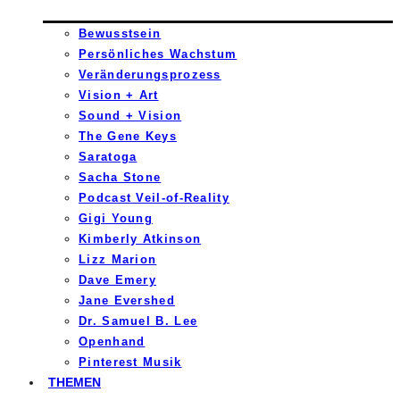
Bewusstsein
Persönliches Wachstum
Veränderungsprozess
Vision + Art
Sound + Vision
The Gene Keys
Saratoga
Sacha Stone
Podcast Veil-of-Reality
Gigi Young
Kimberly Atkinson
Lizz Marion
Dave Emery
Jane Evershed
Dr. Samuel B. Lee
Openhand
Pinterest Musik
THEMEN