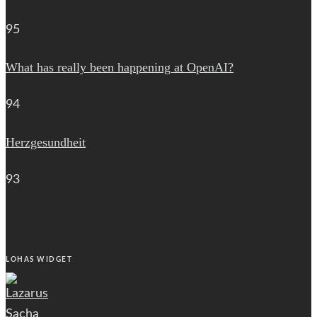
95
What has really been happening at OpenAI?
94
Herzgesundheit
93
LOHAS WIDGET