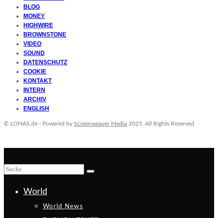
BLOG
MONEY
HIGHWIRE
BROWNSTONE
VIDEO
SOUND
DATENSCHUTZ
COOKIE
KONTAKT
INTERN
ARCHIV
ENGLISH
© LOHAS.de - Powered by
Screenweaver Media
2025. All Rights Reserved.
World
World News