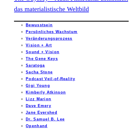
das materialistische Weltbild
Bewusstsein
Persönliches Wachstum
Veränderungsprozess
Vision + Art
Sound + Vision
The Gene Keys
Saratoga
Sacha Stone
Podcast Veil-of-Reality
Gigi Young
Kimberly Atkinson
Lizz Marion
Dave Emery
Jane Evershed
Dr. Samuel B. Lee
Openhand