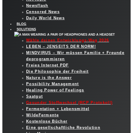
Newsflash
Censored News
Daily World News
BLOG
SOLUTIONS
Wähle deinen Entwicklungs-Weg 2026
LEBEN – JENSEITS DER NORM!
MINDVIRUS – Wir müssen Familie + Freunde
deprogrammieren
Freies Internet PDF
Die Philosophie der Freiheit
Nature is the Answer
Possibility Management
Healing Power of Feelings
Saatgut
Gesunder Stoffwechsel (RCP Protokoll)
Fermentation + Lebensmittel
WildeFermente
Kostenlose Bücher
Eine gesellschaftliche Revolution