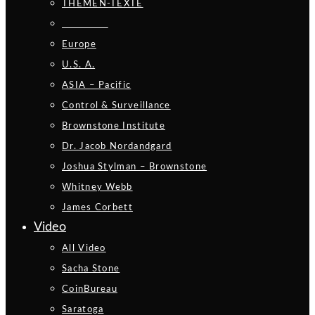
THEMEN-TEXTE
_________
Europe
U.S. A.
ASIA – Pacific
Control & Surveillance
Brownstone Institute
Dr. Jacob Nordandgard
Joshua Stylman – Brownstone
Whitney Webb
James Corbett
Video
All Video
Sacha Stone
CoinBureau
Saratoga