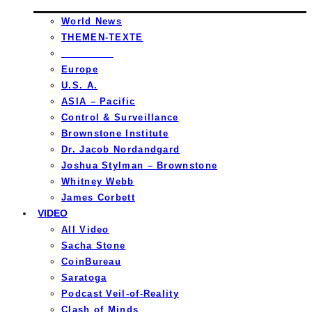
World News
THEMEN-TEXTE
_________
Europe
U.S. A.
ASIA – Pacific
Control & Surveillance
Brownstone Institute
Dr. Jacob Nordandgard
Joshua Stylman – Brownstone
Whitney Webb
James Corbett
VIDEO
All Video
Sacha Stone
CoinBureau
Saratoga
Podcast Veil-of-Reality
Clash of Minds