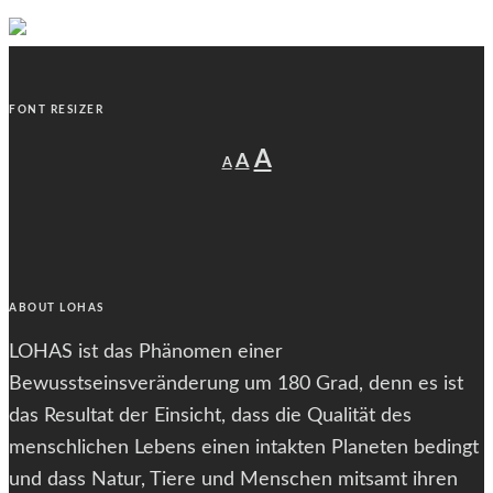
FONT RESIZER
Decrease
Reset
Increase
A
A
A
font
font
size.
font
size.
size.
ABOUT LOHAS
LOHAS ist das Phänomen einer
Bewusstseinsveränderung um 180 Grad, denn es ist
das Resultat der Einsicht, dass die Qualität des
menschlichen Lebens einen intakten Planeten bedingt
und dass Natur, Tiere und Menschen mitsamt ihren