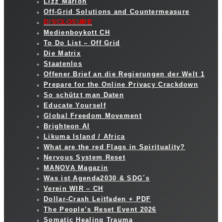
Lizz Marion
Off-Grid Solutions and Countermeasure
DISCLOSURE
Medienboykott CH
To Do List – Off Grid
Die Matrix
Staatenlos
Offener Brief an die Regierungen der Welt 1
Prepare for the Online Privacy Crackdown
So schützt man Daten
Educate Yourself
Global Freedom Movement
Brighteon AI
Likuma Island / Africa
What are the red Flags in Spirituality?
Nervous System Reset
MANOVA Magazin
Was ist Agenda2030 & SDG´s
Verein WIR – CH
Dollar-Crash Leitfaden + PDF
The People’s Reset Event 2026
Somatic Healing Trauma