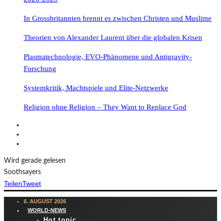
In Grossbritannien brennt es zwischen Christen und Muslime
Theorien von Alexander Laurent über die globalen Krisen
Plasmatechnologie, EVO-Phänomene und Antigravity-
Forschung
Systemkritik, Machtspiele und Elite-Netzwerke
Religion ohne Religion – They Want to Replace God
Wird gerade gelesen
Soothsayers
Teilen
Tweet
6. AUGUST 2026
WORLD-NEWS
Hot topic