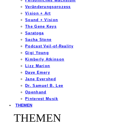
Persönliches Wachstum
Veränderungsprozess
Vision + Art
Sound + Vision
The Gene Keys
Saratoga
Sacha Stone
Podcast Veil-of-Reality
Gigi Young
Kimberly Atkinson
Lizz Marion
Dave Emery
Jane Evershed
Dr. Samuel B. Lee
Openhand
Pinterest Musik
THEMEN
THEMEN