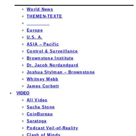
World News
THEMEN-TEXTE
_________
Europe
U.S. A.
ASIA – Pacific
Control & Surveillance
Brownstone Institute
Dr. Jacob Nordandgard
Joshua Stylman – Brownstone
Whitney Webb
James Corbett
VIDEO
All Video
Sacha Stone
CoinBureau
Saratoga
Podcast Veil-of-Reality
Clash of Minds