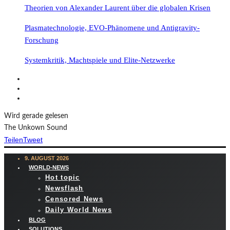
Theorien von Alexander Laurent über die globalen Krisen
Plasmatechnologie, EVO-Phänomene und Antigravity-
Forschung
Systemkritik, Machtspiele und Elite-Netzwerke
Wird gerade gelesen
The Unkown Sound
Teilen
Tweet
9. AUGUST 2026
WORLD-NEWS
Hot topic
Newsflash
Censored News
Daily World News
BLOG
SOLUTIONS