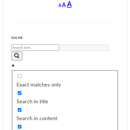
Decrease
Reset
Increase
A
A
A
font
font
size.
font
size.
size.
SUCHE
Exact matches only
Search in title
Search in content