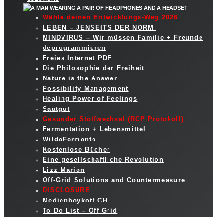
Wähle deinen Entwicklungs-Weg 2026
LEBEN – JENSEITS DER NORM!
MINDVIRUS – Wir müssen Familie + Freunde
deprogrammieren
Freies Internet PDF
Die Philosophie der Freiheit
Nature is the Answer
Possibility Management
Healing Power of Feelings
Saatgut
Gesunder Stoffwechsel (RCP Protokoll)
Fermentation + Lebensmittel
WildeFermente
Kostenlose Bücher
Eine gesellschaftliche Revolution
Lizz Marion
Off-Grid Solutions and Countermeasure
DISCLOSURE
Medienboykott CH
To Do List – Off Grid