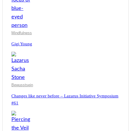
Mindfulness
Gigi Young
Bewusstsein
Changes like never before – Lazarus Initiative Symposium
#61